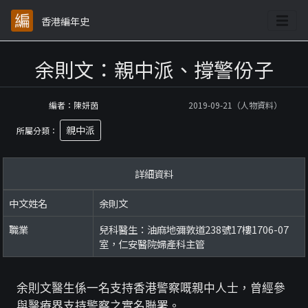
香港編年史
余則文：親中派、撐警份子
編者：陳妍茵
2019-09-21（人物資料）
親中派
所屬分類：
詳細資料
中文姓名
余則文
職業
兒科醫生：油麻地彌敦道238號17樓1706-07
室，仁安醫院婦產科主管
余則文醫生係一名支持香港警察嘅親中人士，曾經參
與醫療界支持警察之實名聯署。