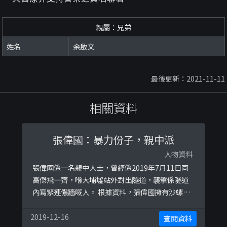
親屬：兄弟
姓名
余啟文
最後更新：2021-11-11
相關資料
張偉國：暴力份子，親中派
人物資料
張偉國係一名親中人士，曾經係2019年7月11日同
高傑飛一齊，喺大埔墟站外對出隧道，襲擊係隧道
內寫緊連儂牆嘅人。 根據資料，張偉國擁有沙螺洞
村油菜花田，但係種植油菜花田會抽乾土地水份同
破壞濕地，因此已經俾政府以「換地」形式強行停
2019-12-16
查閱資料