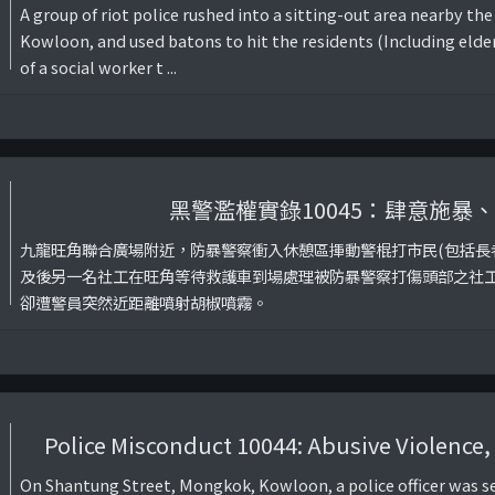
A group of riot police rushed into a sitting-out area nearby th
Kowloon, and used batons to hit the residents (Including elde
of a social worker t ...
黑警濫權實錄10045：肆意施暴
九龍旺角聯合廣場附近，防暴警察衝入休憩區揮動警棍打市民(包括長
及後另一名社工在旺角等待救護車到場處理被防暴警察打傷頭部之社
卻遭警員突然近距離噴射胡椒噴霧。
Police Misconduct 10044: Abusive Violence
On Shantung Street, Mongkok, Kowloon, a police officer wa