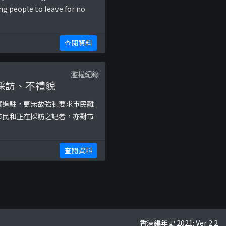
ing people to leave for no
查閱資料
濫權紀錄
撓採訪、不禮貌
察進駐，更無故強制要求市民離
巿民和正在採訪之記者，亦對巿
查閱資料
香港編年史 2021: Ver 2.2