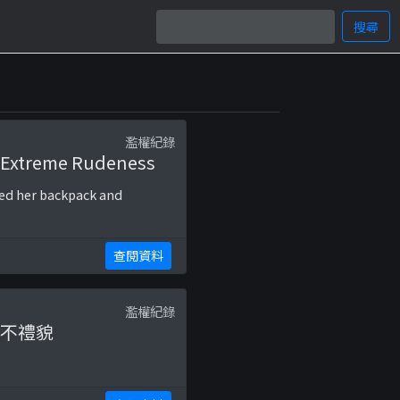
搜尋
濫權紀錄
, Extreme Rudeness
lled her backpack and
查閱資料
濫權紀錄
、不禮貌