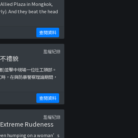
e Allied Plaza in Mongkok,
rly). And they beat the head
查閱資料
濫權紀錄
、不禮貌
者)並擊中現場一位社工頭部。
工時，在與防暴警察理論期間，
查閱資料
濫權紀錄
, Extreme Rudeness
s seen humping on a woman’s