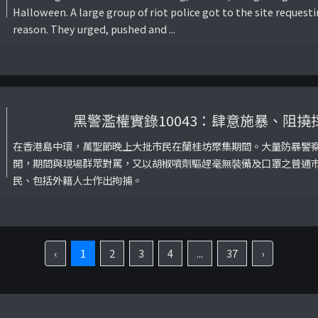
Halloween. A large group of riot police got to the site request
reason. They urged, pushed and ...
黑警濫權實錄10043：肆意施暴、阻
在香港島中環，萬聖節晚上大批市民在蘭桂坊聚集期間。大量防暴警
開，期間與現場群眾對罵，又以胡椒噴劑驅趕毫無裝備及口罩之普通
民、包括外籍人士作出拘捕。
‹
1
2
3
4
...
37
›