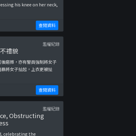
essing his knee on her neck,
查閱資料
濫權紀錄
、不禮貌
前後磨擦，亦有警員強制將女子
粗暴將女子扯起，上衣更被扯
查閱資料
濫權紀錄
ce, Obstructing
ess
, celebrating the