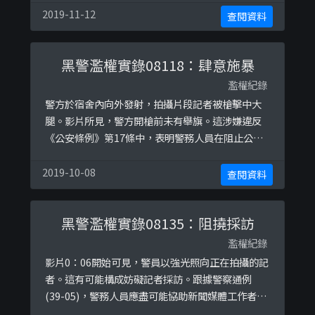
打其臉部後繼續毆打了數棍及腳踩後才停手拘捕，
2019-11-12
查閱資料
導致其背部紅腫及左臉流血。
黑警濫權實錄08118：肆意施暴
濫權紀錄
警方於宿舍內向外發射，拍攝片段記者被槍擊中大
腿。影片所見，警方開槍前未有舉旗。這涉嫌違反
《公安條例》第17條中，表明警務人員在阻止公眾
聚集舉行，或停止或解散公眾聚集時，只可以使用
「合理所需的武力」。
2019-10-08
查閱資料
黑警濫權實錄08135：阻撓採訪
濫權紀錄
影片0：06開始可見，警員以強光照向正在拍攝的記
者。這有可能構成妨礙記者採訪。跟據警察通例
(39-05)，警務人員應盡可能協助新聞媒體工作者的
採訪工作。