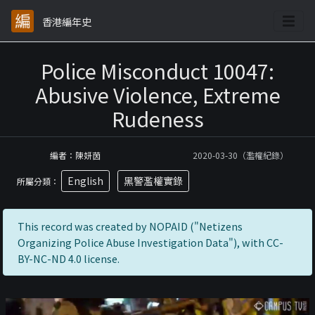
香港編年史
Police Misconduct 10047:
Abusive Violence, Extreme
Rudeness
編者：陳妍茵
2020-03-30（濫權紀錄）
English
黑警濫權實錄
所屬分類：
This record was created by NOPAID ("Netizens
Organizing Police Abuse Investigation Data"), with CC-
BY-NC-ND 4.0 license.