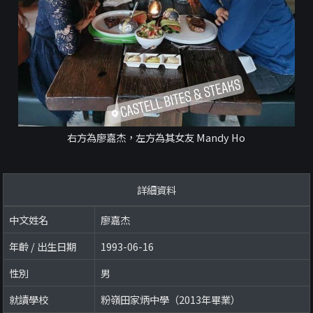
右方為廖嘉杰，左方為其女友 Mandy Ho
詳細資料
中文姓名
廖嘉杰
年齡 / 出生日期
1993-06-16
性別
男
就讀學校
粉嶺田家炳中學（2013年畢業）