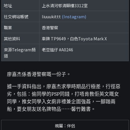
地址
上水清河邨清顯樓3312室
社交網站帳號
liuuukittt
(Instagram)
職業
香港警察
其他資料
車牌 TP9649，白色Toyota Mark X
來源Telegram頻
老豆搵仔 #A0246
道
廖嘉杰係香港警察嘅一份子。
據一手資料指出，廖嘉杰求學時期品行極差，行徑惡
劣，包括：偷同學的PSP同錢，打唔肯教佢英文嘅女
同學，推女同學入女廁非禮兼企圖強姦，一腳踏兩
船，要女朋友送名牌物品⋯⋯馨竹難書。
親屬：伴侶