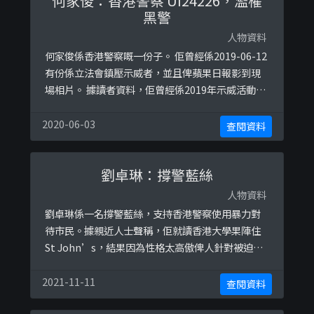
何家俊：香港警察 UI24226，濫權
黑警
人物資料
何家俊係香港警察嘅一份子。 佢曾經係2019-06-12
有份係立法會鎮壓示威者，並且俾蘋果日報影到現
場相片。 據讀者資料，佢曾經係2019年示威活動較
多嗰時，呃未婚妻佢要去加班，事實上係去咗中國
嫖妓。佢又曾經自認自己讀書唔成，必須要做警
2020-06-03
查閱資料
察。 除此之外，又有另外知情人士透露佢曾經係食
飯嘅時候，拍攝自己嘅性器官並將相片上傳至
劉卓琳：撐警藍絲
Instagram。 以下係更多關於佢嘅圖片：
人物資料
劉卓琳係一名撐警藍絲，支持香港警察使用暴力對
待市民。據親近人士聲稱，佢就讀香港大學果陣住
St John’s，結果因為性格太高傲俾人針對被迫離
開。
2021-11-11
查閱資料