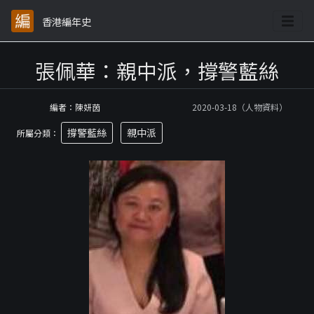
香港編年史
張佩華：親中派，撐警藍絲
編者：陳妍茵
2020-03-18（人物資料）
撐警藍絲
親中派
所屬分類：