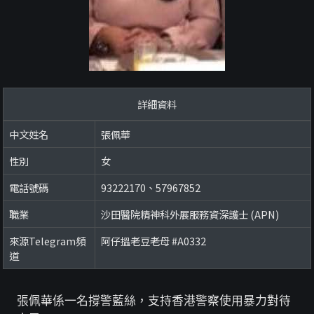
詳細資料
中文姓名
張佩華
性別
女
電話號碼
93222170、57967852
職業
沙田醫院精神科外展服務資深護士 (APN)
來源Telegram頻
阿仔搵老豆老母 #A0332
道
張佩華係一名撐警藍絲，支持香港警察使用暴力對待