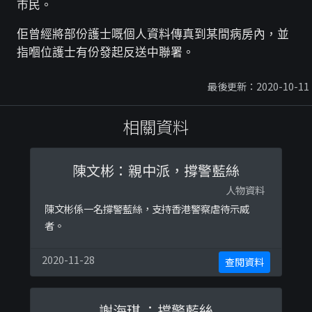
市民。
佢曾經將部份護士嘅個人資料傳真到某間病房內，並
指嗰位護士有份發起反送中聯署。
最後更新：2020-10-11
相關資料
陳文彬：親中派，撐警藍絲
人物資料
陳文彬係一名撐警藍絲，支持香港警察虐待示威
者。
2020-11-28
查閱資料
謝海琪 ：撐警藍絲