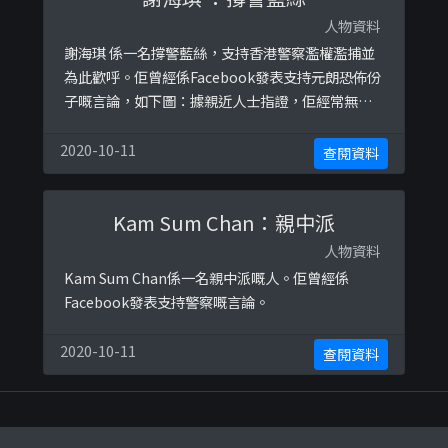
人物資料
謝海琪 係一名撐警藍絲，支持香港警察濫權濫捕並
為此歡呼。佢曾經係Facebook發表支持元朗恐佈份
子嘅言論，如下圖：據親近人士指證，佢經常無牌
往中國銷售保險單，為推銷保險不斷打電話騷擾朋
友及舊同學，唔幫她買就會發脾氣，話人鬧人，極
2020-10-11
查閱資料
度自我中心。
Kam Sum Chan：親中派
人物資料
Kam Sum Chan係一名親中派嘅人。佢曾經係
Facebook發表支持警察嘅言論。
2020-10-11
查閱資料