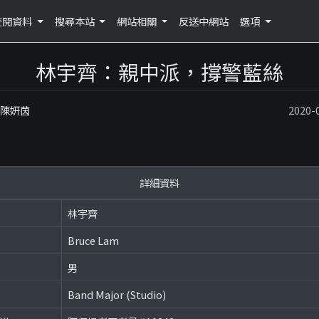
查閱資料
搜尋本站
網站相關
反送中網站
選項
林宇齊：親中派，撐警藍絲
：陳妍茵
2020
詳細資料
林宇齊
Bruce Lam
男
Band Major (Studio)