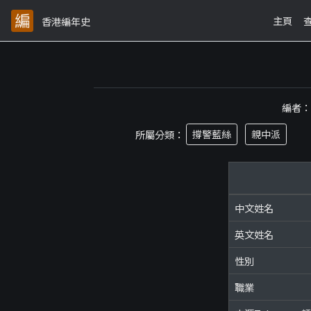
主頁
香港編年史
編者
所屬分類：
撐警藍絲
親中派
中文姓名
英文姓名
性別
職業