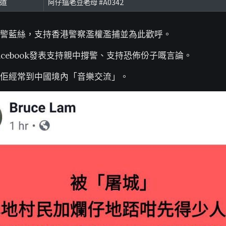
頻道
阿仔搵老豆老母 #A0342
警藍絲，支持香港警察濫權濫捕並為此歡呼。
acebook發表支持親中撐警、支持恐佈份子嘅言論。
佢經常到中國境內「音樂交流」。