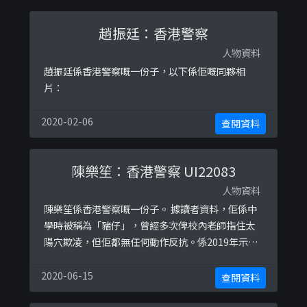
趙振廷：香港警察
人物資料
趙振廷係香港警察嘅一份子，以下係佢嘅同夥相
片：
2020-02-06
查閱資料
陳樂笙：香港警察 UI22083
人物資料
陳樂笙係香港警察嘅一份子。 據讀者資料，佢係中
學時被稱為「豬仔」，曾經多次俾校內老師指住太
陽穴欺凌，但佢都無任何動作反抗。係2019年示威
之後，佢為咗避免被起底，不但刪去所有佢自中六
加入香港警察之後，同組織內其他成員嘅合照，仲
2020-06-15
查閱資料
使用其他校友嘅相作為Facebook頭像。 以下係佢