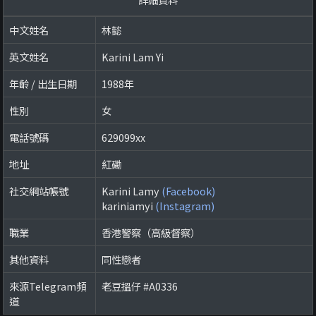
中文姓名
林懿
英文姓名
Karini Lam Yi
年齡 / 出生日期
1988年
性別
女
電話號碼
629099xx
地址
紅磡
社交網站帳號
Karini Lamy
(Facebook)
kariniamyi
(Instagram)
職業
香港警察（高級督察）
其他資料
同性戀者
來源Telegram頻
老豆搵仔 #A0336
道