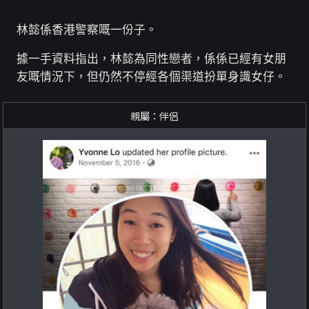
林懿係香港警察嘅一份子。
據一手資料指出，林懿為同性戀者，係係已經有女朋
友嘅情況下，但仍然不停經各個渠道扮單身識女仔。
親屬：伴侶