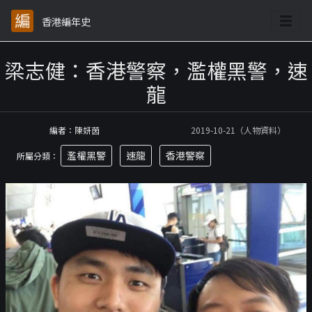
香港編年史
梁志健：香港警察，濫權黑警，速
龍
編者：陳妍茵
2019-10-21（人物資料）
濫權黑警
速龍
香港警察
所屬分類：