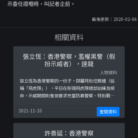
示委任證嗰時，叫記者企前。
最後更新：2020-02-06
相關資料
張立恆：香港警察，濫權黑警（假
扮示威者），速龍
人物資料
張立恆為香港警察的一份子，隸屬特別任務連（俗
稱「飛虎隊」），平日在粉嶺飛虎隊總部訓練及候
命，示威期間則會按要求充當防暴警察、特別戰術
小隊（俗稱「速龍」）及假扮示威者，多次使用過
份暴力毆打、虐待示威者。 以下為他身為防暴警察
2021-11-10
查閱資料
時的圖片，注意臉部輪廓： 據一手資料指出，他曾
於 2019-11-10 又一城示威當中，身穿黑衣假扮示
許善延：香港警察
威者，協助香港警察抓捕示威者，行動當日被記者