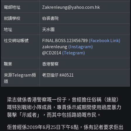
電郵地址
Zakrenleung@yahoo.com.hk
就讀學校
伯裘書院
地址
天水圍
社交網站帳號
FINAL.BOSS.123456789
(Facebook Link)
zakrenleung
(Instagram)
@CD2014
(Telegram)
職業
香港警察
來源Telegram頻
老豆搵仔 #A0521
道
梁志健係香港警察嘅一份子，曾經擔任俗稱（速龍）
嘅特別戰術小隊成員，專責係示威期間使用過度暴力
襲擊「示威者」，而其中包括路過嘅市民。
佢曾經係2019年8月25日下午8點，係有記者要求佢出