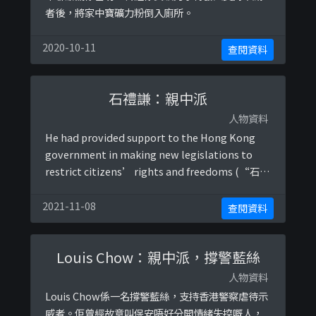
者後，將家中寶礦力粉倒入廁所。
2020-10-11
查閱資料
石禮謙：親中派
人物資料
He had provided support to the Hong Kong
government in making new legislations to
restrict citizens’ rights and freedoms (“石禮
謙:政府應直接23條立法”, 2020).他曾公開支持中國
共產黨政府在香港強行實施國家安全法，剝奪香港
2021-11-08
查閱資料
市民各項自由。Reference: 石禮謙:政府 ...
Louis Chow：親中派，撐警藍絲
人物資料
Louis Chow係一名撐警藍絲，支持香港警察虐待示
威者。佢曾經故意叫保安唔好分開情緒失控嘅人，