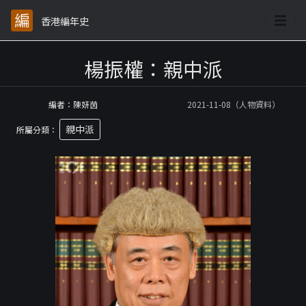
香港編年史
楊振權：親中派
編者：陳妍茵
2021-11-08（人物資料）
親中派
所屬分類：