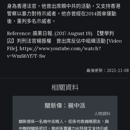
身為香港法官，他曾出席親中共的活動，又支持香港
警察以暴力對待示威者。他亦曾經在2014雨傘運動
後，重判多名示威者。
Reference: 蘋果日報. (2017 August 19). 【雙學判
囚】判刑法官楊振權 曾出席反佔中組織活動 [Video
File]. https://www.youtube.com/watch?
v=WmS6Yf7T-Sw
最後更新：2021-11-08
相關資料
關新偉：親中派
人物資料
關新偉係一名親中派嘅人。 佢係何君堯嘅朋友，與
中聯辦關係密切，曾經係寶礦力水特發文支持示威