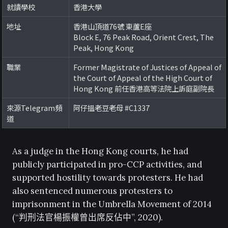
就讀學校
香港大學
地址
香港山頂道76號 東蘆E座
Block E, 76 Peak Road, Orient Crest, The
Peak, Hong Kong
職業
Former Magistrate of Justices of Appeal of
the Court of Appeal of the High Court of
Hong Kong 前任香港高等法院上訴庭副院長
來源Telegram頻
阿仔搵老豆老母 #C1337
道
As a judge in the Hong Kong courts, he had
publicly participated in pro-CCP activities, and
supported hostility towards protesters. He had
also sentenced numerous protesters to
imprisonment in the Umbrella Movement of 2014
(“判刑法官楊振權曾出席反佔中”, 2020).