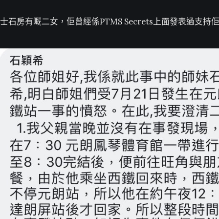
士石房有嘅二女，佢曾經係PTMS Secrets上面發表過支持