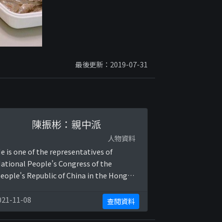
最後更新：2019-07-31
陳振彬：親中派
人物資料
e is one of the representatives of
ational People's Congress of the
eople's Republic of China in the Hong
ong SAR region. He is supportive to the
urrent totalitarian Chinese regime and
021-11-08
查閱資料
as hostil ...