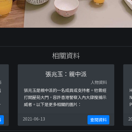
相關資料
張兆玉：親中派
料
人物資料
濫
張兆玉是親中派的一名成員或支持者。他曾經
H
打開屋苑大門，容許香港警察入內大肆搜捕示
N
者
威者。以下是更多相關的圖片：
P
警
K
c
2021-06-13
2
料
查閱資料
w