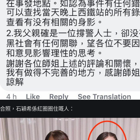
合照，石穎希係紅圈圈住嘅人：