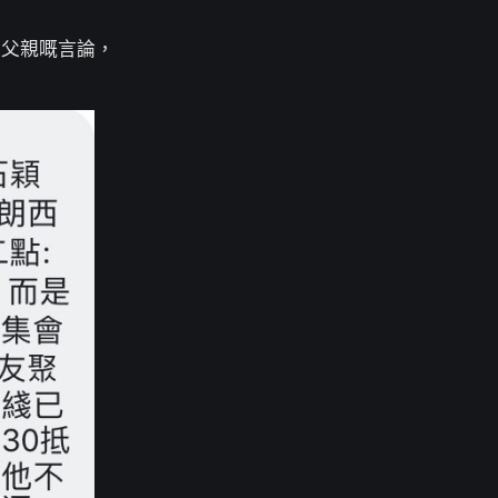
佢父親嘅言論，