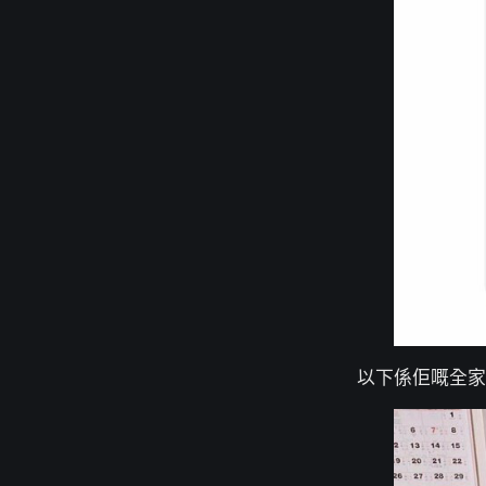
以下係佢嘅全家