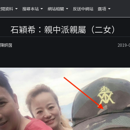
查閱資料
搜尋本站
網站相關
反送中網站
選項
石穎希：親中派親屬（二女）
：陳妍茵
2019