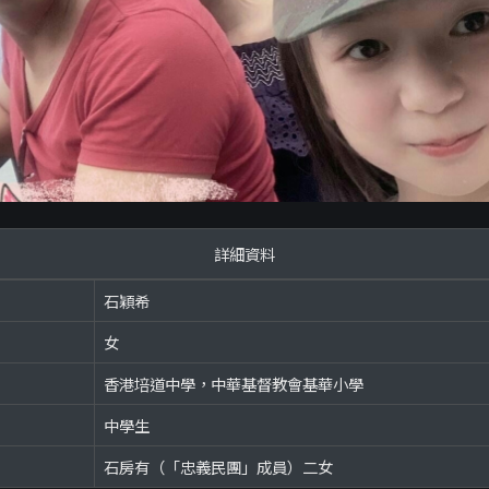
詳細資料
石穎希
女
香港培道中學，中華基督教會基華小學
中學生
石房有（「忠義民團」成員）二女