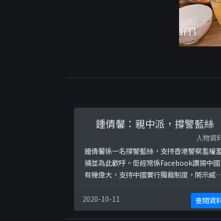
鍾倩馨：親中派，撐警藍絲
人物資
鍾倩馨係一名撐警藍絲，支持香港警察濫權
捕並為此歡呼。佢經常係Facebook讚揚中國
有幾偉大，支持中國實行獨裁制度，鬧示威
係暴徒及支持警方執法。佢亦認為示威者比
察暴力千倍，寧願同情死物。以下係佢係
2020-10-11
查閱資
Facebook發表嘅言論：