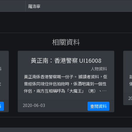
羅浩寧
相關資料
黃正南：香港警察 UI16008
料
人物資料
黃正南係香港警察嘅一份子。 據讀者資料，佢
咗
曾經係同現任伴侶拍拖時，係酒吧識到一個性
伴侶，兩方互相稱呼為「大魔王」（男）、
「小朋友」（女）。係某年2月14日情人節
2
時，兩人相約瞞住對方伴侶去開房性交，事件
2020-06-03
料
查閱資料
被揭發後黃正南就試圖搵佢母親做「時間證
人」，及後更加發現女方原來係另一名香港警
察成員嘅伴侶，事件傳遍幾個區域。及後黃正