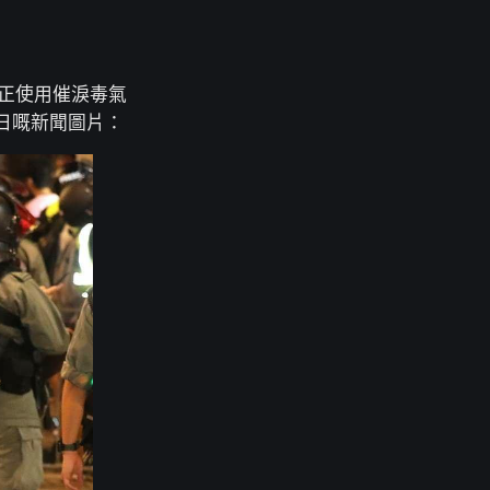
係正使用催淚毒氣
日嘅新聞圖片：