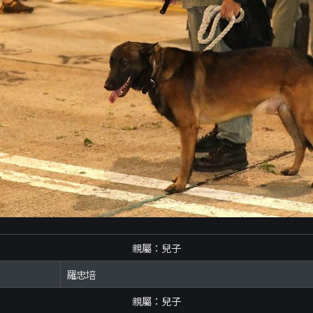
親屬：兒子
羅忠培
親屬：兒子