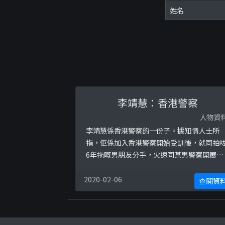
姓名
李靖慧：香港警察
人物資
李靖慧係香港警察的一份子。據知情人士所
指，佢係加入香港警察開始受訓後，就同拍
6年拖嘅男朋友分手，火速同某男警察開展關
係。以下係更多關於此人嘅圖片：
2020-02-06
查閱資