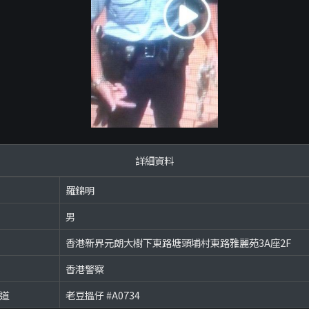
詳細資料
羅錦明
男
香港新界元朗大樹下東路塘頭埔村東路雅麗苑3A座2F
香港警察
頻道
老豆搵仔 #A0734