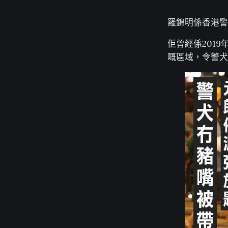
羅錦明係香港警
佢曾經係201
嘅區域，令警犬