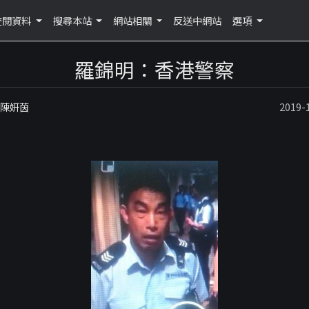
查閱資料
搜尋本站
網站相關
反送中網站
選項
羅錦明：香港警察
：陳妍茵
2019