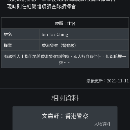
現時則任紅磡雜項調查隊調揮官。
親屬：伴侶
姓名
Sin Tsz Ching
職業
香港警察（督察級）
有親近人士指佢地係香港警察學院時，兩人各自有伴侶，但都係埋一
齊。。
最後更新：2021-11-11
相關資料
文嘉軒：香港警察
人物資料