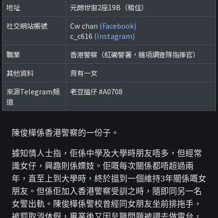
地址
元朗世宙2座19B（租住）
社交網站帳號
Cw chan
(Facebook)
c_c616
(Instagram)
職業
香港警察（紅磡警署，雜項調查隊指揮官）
其他資料
育有一女
來源Telegram頻
老豆搵仔 #A0708
道
陳俊樺係香港警察的一份子。
據知情人士指，佢係中學及大學時朋友唔多，但經常
識女仔，興趣則係嫖妓。佢嘅每次關係都唔超過兩
年，直至上到大學時，終於搵到一個維持3年關係嘅女
朋友。但係佢加入香港警察受訓之時，隨即同另一名
女警出軌。陳俊樺係警校曾經同女朋友坐前排拖手，
被罰取消休假，畢業後又因怠職問題被調去做電台，