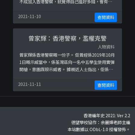
不成加入香港警察，就覺得自己搵好多錢，會有好
多女性追求，因而繼續貶低身邊既女性，指佢地全
部都係貪錢。
2021-11-10
查閱資料
曾家輝：香港警察，濫權克警
人物資料
曾家輝係香港警察嘅一份子。 佢曾經係2019年10月
1日嘅示威當中，係荃灣區向一名中五學生使用實彈
開槍，意圖謀殺示威者。 據親近人士指出，佢係
2018年加入機動部隊，佢一度希望母親可以睇到佢
畢業，但母親早早去世。
2021-11-11
查閱資料
香港編年史 2021: Ver 2.2
德望學校協作：余麗嬋老師主編
本站數據以 ODbL-1.0 授權發佈。