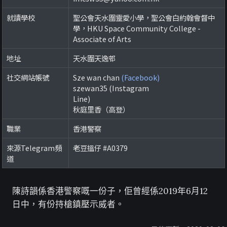
就讀學校
聖公會天水圍靈愛小學，聖公會白約翰會督中
學，HKU Space Community College -
Associate of Arts
地址
天水圍天逸邨
社交網站帳號
Sze wan chan
(Facebook)
szewan35 (Instagram
Line)
秋庭里香（高登）
職業
香港警察
來源Telegram頻
老豆搵仔 #A0379
道
陳詩韻係香港警察嘅一份子，佢曾經係2019年6月12
日中，有份持槍鎮壓示威者。