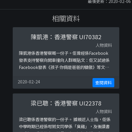
最後更新：2020-02-06
相關資料
陳凱港：香港警察 UI70382
人物資料
陳凱港係香港警察嘅一份子。佢曾經係Facebook
發表支持警察向開車撞向人群嘅貼文：佢又試過係
Facebook發表《孩子 你倆是爸爸的驕傲》等文
章，亦曾出書，書本介紹中指出佢係「少年警訊領
袖團」及「特能龍舟隊」嘅創辦人。
2020-02-24
查閱資料
梁已聰：香港警察 UI22378
人物資料
梁已聰係香港警察的一份子。 據親近人士指，佢係
中學時期已經係咁鬧女同學係「臭雞」，及後讀書