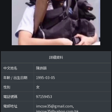
詳細資料
中文姓名
陳詩韻
年齡 / 出生日期
1995-03-05
性別
女
電話號碼
97159453
電郵地址
imcsw35@gmail.com
,
imcsw35@yahoo.com.hk