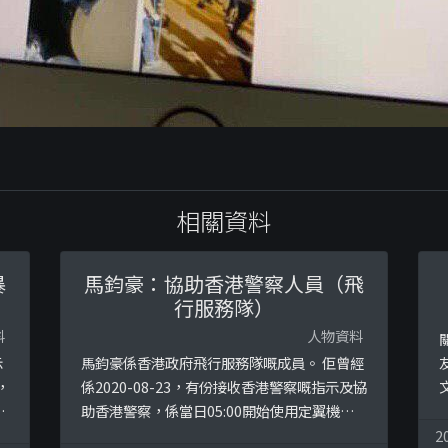
相關資料
暴
馬鈞豪：協助香港警察人員（飛
行服務隊）
料
人物資料
示
馬鈞豪係香港政府飛行服務隊嘅成員。 佢曾經
，
係2020-08-23，有份接收香港警察嘅指示及協
9
助香港警察，係當日05:00開始使用定翼機、
直升機等飛行器具，監視逃亡香港嘅12名抗爭
2