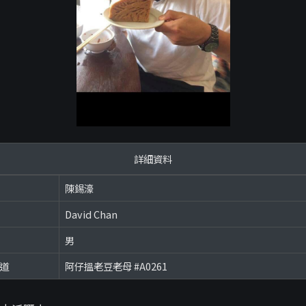
詳細資料
陳錫濠
David Chan
男
頻道
阿仔搵老豆老母 #A0261