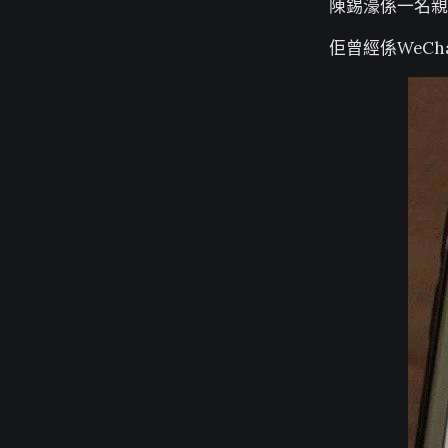
陳錫濠係一名親
佢曾經係WeC