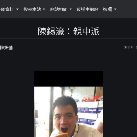
查閱資料
搜尋本站
網站相關
反送中網站
選項
陳錫濠：親中派
：陳妍茵
2019