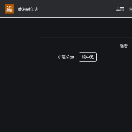
主頁
香港編年史
編者
所屬分類：
親中派