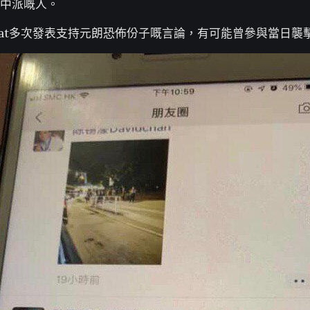
中派嘅人。
hat多次發表支持元朗恐佈份子嘅言論，有可能曾參與當日襲