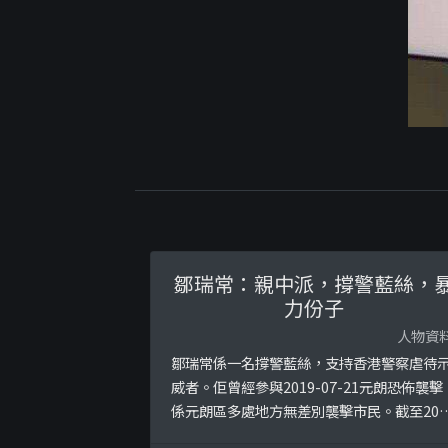
鄒瑞常：親中派，撐警藍絲，
力份子
人物資
鄒瑞常係一名撐警藍絲，支持香港警察虐待
威者。佢曾經參與2019-07-21元朗恐佈襲擊
係元朗區多處地方無差別襲擊市民。截至201
年9月，佢身負一單行騙案件，目前仍然保釋