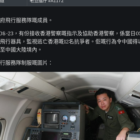
頻道
老豆搵仔 #A1172
府飛行服務隊嘅成員。
-08-23，有份接收香港警察嘅指示及協助香港警察，係當日0
飛行器具，監視逃亡香港嘅12名抗爭者。佢嘅行為令中國得
至中國大陸境內。
行服務隊制服嘅圖片：