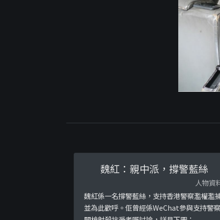
魏紅：親中派，撐警藍絲
人物資
魏紅係一名撐警藍絲，支持香港警察濫權濫
並為此歡呼。佢曾經係WeChat參與支持警
開槍射殺抗爭者嘅討論，詳見下圖：