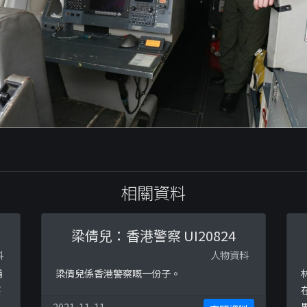
相關資料
梁倩兒：香港警察 UI20824
料
人物資料
捕
梁倩兒係香港警察嘅一份子。
察
2021-11-11