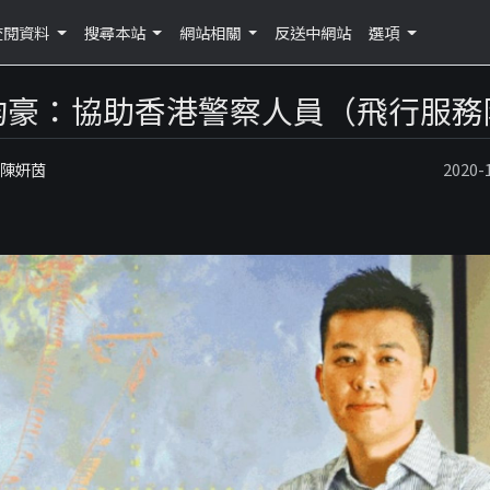
查閱資料
搜尋本站
網站相關
反送中網站
選項
鈞豪：協助香港警察人員（飛行服務
：陳妍茵
2020