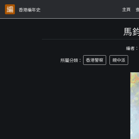
主頁
香港編年史
馬
編者
所屬分類：
香港警察
親中派