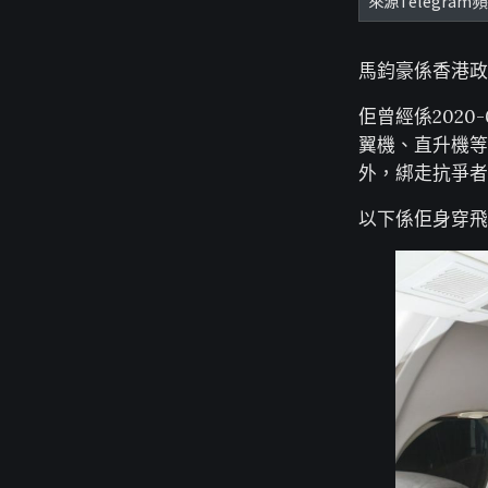
來源Telegram
馬鈞豪係香港政
佢曾經係2020
翼機、直升機等
外，綁走抗爭者
以下係佢身穿飛