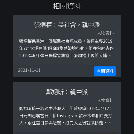
相關資料
張烔權：黑社會，親中派
人物資料
張烔權係香港一個屬黑社會嘅成員，曾經主導2019
年7月大埔連儂隧道嘅集體破壞行動，佢亦曾經去過
2019年6月30日嘅撐警集會。張烔權出現係大埔嘅
相係下面： 根據Telegram頻道「阿囝搵老豆老
母」資料，張烔權有份包二奶，並經常帶二奶出
2021-11-11
查閱資料
街。
鄭翔昕：親中派
人物資料
鄭翔昕係一名親中派嘅人。佢曾經係2019年7月21
日元朗恐襲當日，係Instagram發表木條相片要打
人，跟住當日參與恐襲，打完人之後就換衫走，以
下係Instagram木條相片及當日參與恐襲嘅圖片：