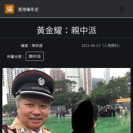
香港編年史
黃金耀：親中派
編者：陳妍茵
2021-06-13（人物資料）
親中派
所屬分類：