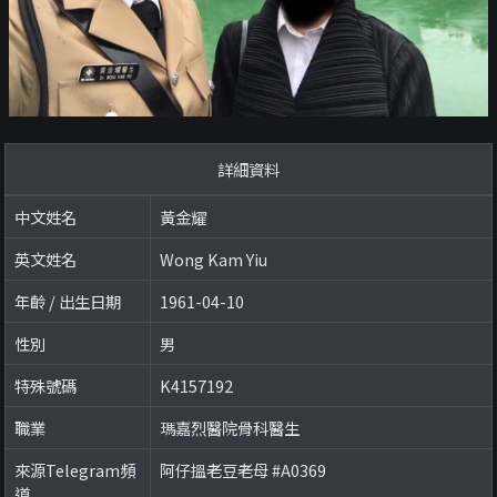
詳細資料
中文姓名
黃金耀
英文姓名
Wong Kam Yiu
年齡 / 出生日期
1961-04-10
性別
男
特殊號碼
K4157192
職業
瑪嘉烈醫院骨科醫生
來源Telegram頻
阿仔搵老豆老母 #A0369
道