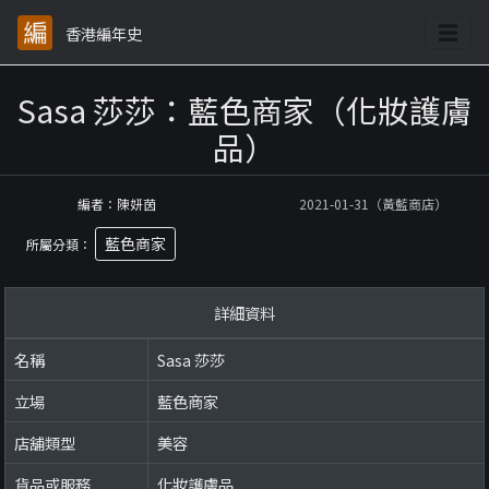
香港編年史
Sasa 莎莎：藍色商家（化妝護膚
品）
編者：陳妍茵
2021-01-31（黃藍商店）
藍色商家
所屬分類：
詳細資料
名稱
Sasa 莎莎
立場
藍色商家
店舖類型
美容
貨品或服務
化妝護膚品