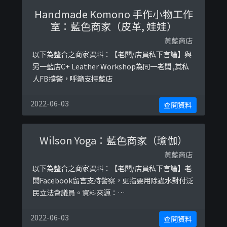
Gogovan與二人的黑幫業務亦曾被蘋果日報報導。
Handmade Komono 手作小物工作
資料來源：https://hk.finance. ...
室：藍色商家（皮革, 娃娃）
黃藍商店
以下為整合之商家資料：【老闆/店員私下言論】與
另一藍店C+ Leather Workshop為同一老闆 ,其私
人FB撐警，呼籲支持藍店
2022-06-03
查閱資料
Wilson Yoga：藍色商家（瑜伽）
黃藍商店
以下為整合之商家資料：【老闆/店員私下言論】老
闆Facebook留言支持警察，更指要用除蟲水對付泛
民立法會議員。資料來源：
https://www.facebook.com/WilsonYoga
2022-06-03
查閱資料