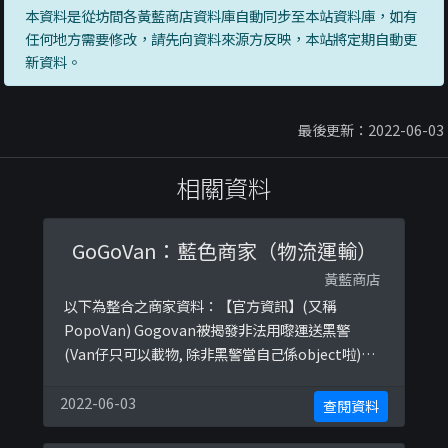
本資料是從坊間各黃藍商店資料庫自動同步至本站資料庫，如有
任何地方需要修改，請先向資料來源方反映，本站將定期自動更
新資料。
最後更新：2022-06-03
相關資料
GoGoVan：藍色商家（物流運輸）
黃藍商店
以下為整合之商家資料：【官方資訊】(又稱
PopoVan) Gogovan被揭發非法用嚟運送黑警
(Van仔只可以載物, 除非黑警當自己係object啦)
Gogovan染紅 創辦人霸氣回應：大家揼晒你部電
話, 唔好用！ Gogovan創辦人鄧權威為著名鄉黑鄧
2022-06-03
查閱資料
勵東之子, 大鄧生當年是小桃園飯局的座上客。