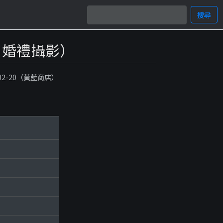
搜尋
務, 婚禮攝影）
-02-20（黃藍商店）