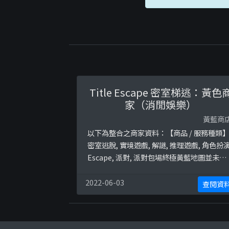
Title Escape 密室梯逃：黃色
家（消閒娛樂）
黃藍商
以下為整合之商家資料：【商品 / 服務種類
密室逃脫, 實境遊戲, 解謎, 推理遊戲, 角色扮演
Escape, 派對, 派對包場終極黃藍地圖並未就
商店所持的立場表態給出具體原因。
2022-06-03
查閱資