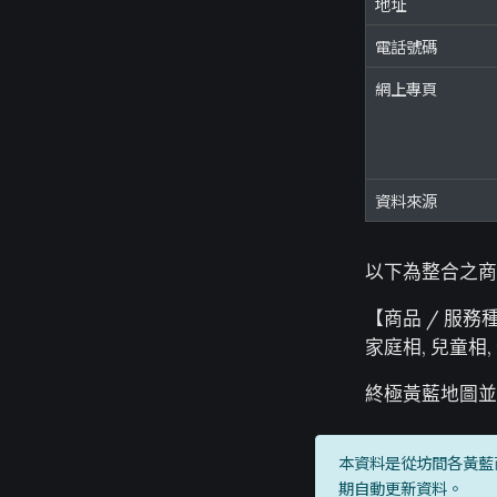
地址
電話號碼
網上專頁
資料來源
以下為整合之商
【商品 / 服務種
家庭相, 兒童相,
終極黃藍地圖並
本資料是從坊間各黃藍
期自動更新資料。