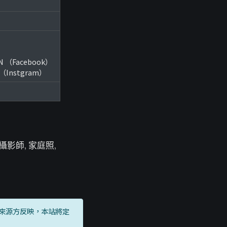
ON （Facebook）
/ （Instgram）
禮攝影師, 家庭照,
來源方反映，本站將定