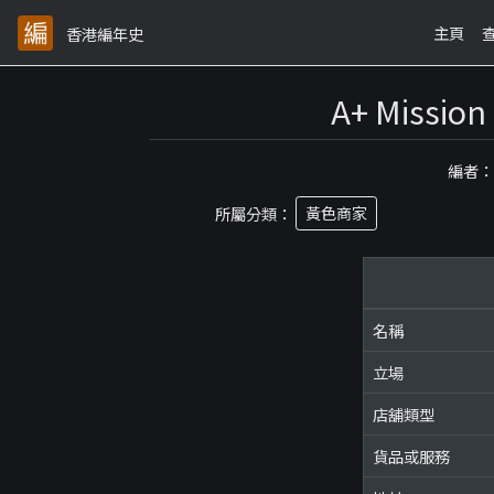
主頁
香港編年史
A+ Miss
編者
所屬分類：
黃色商家
名稱
立場
店舖類型
貨品或服務