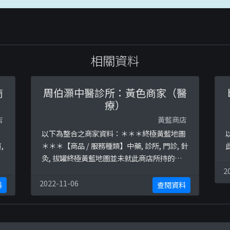
相關資料
商
周伯灝中醫診所：黃色商家（醫
療）
店
黃藍商店
】
以下為整合之商家資料：＊＊＊終極黃藍地圖
,
＊＊＊【商品 / 服務種類】中藥, 診所, 門診, 針
此
灸, 拔罐終極黃藍地圖並未就此商店所持的立
場表態給出具體原因。＊＊＊和你查＊＊＊以
2
下係商戶自行提供嘅簡介：廣州中醫藥大學中
2022-11-06
料
查閱資料
醫學學士廣州中醫藥大學中醫婦科學碩士廣州
中醫藥大?以下係相關證明貼文：
https://www.facebook.com/chaupakhoc