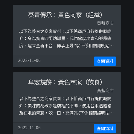
葵青傳承：黃色商家（組織）
黃藍商店
以下為整合之商家資料：以下係商戶自行提供嘅簡
介：身為葵青區街坊鄰里，我們望以務實和誠懇態
度，建立全新平台，傳承上幾?以下係相關證明貼
文：
https://www.facebook.com/StandForKwaiTsi
2022-11-06
查閱資料
ng/posts/1445489245604649https://www.face
book.com/StandForKwaiTsing/posts/1509029
阜宏燒餅：黃色商家（飲食）
289250644
黃藍商店
以下為整合之商家資料：以下係商戶自行提供嘅簡
介：美味的胡椒餅是店裡的招牌，使用台東溫體豬
及在地的青蔥，咬一口，充滿?以下係相關證明貼
文：
https://www.facebook.com/FuHong.pepper.pi
2022-11-06
查閱資料