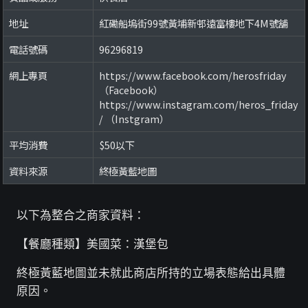
地址
紅磡船塢街99號黃埔新邨遠富樓地下4M號舖
電話號碼
96296819
網上專頁
https://www.facebook.com/herosfriday
（Facebook）
https://www.instagram.com/heros_friday
/ （Instgram）
平均消費
$50以下
資料來源
終極黃藍地圖
以下為整合之商家資料：
【餐廳種類】美國菜：漢堡包
終極黃藍地圖並未就此商店所持的立場表態給出具體
原因。