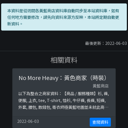
本資料是從坊間各黃藍商店資料庫自動同步至本站資料庫，如有
任何地方需要修改，請先向資料來源方反映，本站將定期自動更
新資料。
最後更新：2022-06-03
相關資料
No More Heavy：黃色商家（時裝）
黃藍商店
以下為整合之商家資料：【商品 / 服務種類】衫, 褲,
便服, 上衣, tee, T-shirt, 恤衫, 牛仔褲, 長褲, 短褲,
外套, 腰包, 散錢包, 衛衣終極黃藍地圖並未就此商店
所持的立場表態給出具體原因。
2022-06-03
查閱資料