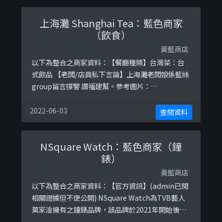
上海灘 Shanghai Tea：藍色商家
（飲食）
黃藍商店
以下為整合之商家資料：【餐廳種類】台灣菜：台
式飲品 【老闆/店員私下言論】上海灘老闆娘係藍絲
group留言撐警 讚福建幫。參考圖片：
https://ibb.co/BBrYbychttps://ibb.co/KqfKc5B
https://ibb.co/Cs1r44shttps://ibb.co/BwNrKpj
2022-06-03
查閱資料
https://ibb.co/dDnhrDyhttps://ibb.co/ZGPKCZ
M
NSquare Watch：藍色商家（鐘
錶）
黃藍商店
以下為整合之商家資料：【官方資訊】(admin已閱
相關證據但不便公開) NSquare Watch為TVB藝人
莫家淦擁有之鐘錶品牌，該品牌於2021年開始後仍
然在TVB投放了電視廣告。參考圖片：