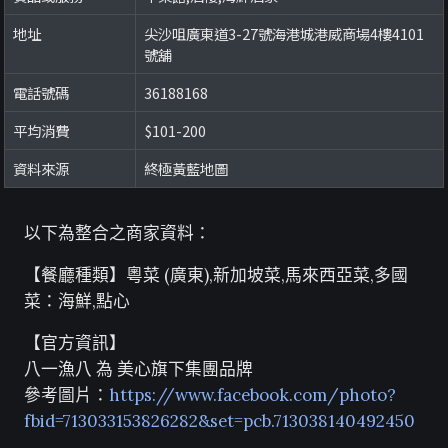
地址
尖沙咀廣東道3-27號海港城港威商場4樓4101
號舖
電話號碼
36188168
平均消費
$101-200
資料來源
終極黃藍地圖
以下為整合之商家資料：
【餐廳種類】粵菜 (廣東),新加坡菜,馬來西亞菜,多國
菜：海鮮,點心
【官方資訊】
八一漁八 為 美心旗下集團品牌
參考圖片：
https://www.facebook.com/photo?
fbid=713033153826282&set=pcb.713038140492450