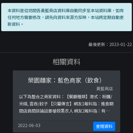
本資料是從坊間各黃藍商店資料庫自動同步至本站資料庫，如有
任何地方需要修改，請先向資料來源方反映，本站將定期自動更
新資料。
最後更新：2023-01-22
相關資料
榮園麵家：藍色商家（飲食）
黃藍商店
以下為整合之商家資料：【餐廳種類】港式：粉麵/
米線, 雲吞/餃子 【只屬傳言】網友1報料指：進食期
間店員間談論話要槍殺黑衣人 網友2報料指：有大陸
女店員在店內觀看新聞時說:企前面班暴徒最好比警
察射死晒佢,唔死都無用,又唔知佢地收左幾多錢
2022-06-03
查閱資料