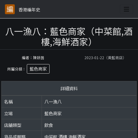
香港編年史
八一漁八：藍色商家（中菜館,酒
樓,海鮮酒家）
編者：陳妍茵
2023-01-22（黃藍商店）
藍色商家
所屬分類：
詳細資料
名稱
八一漁八
立場
藍色商家
店舖類型
飲食
貨品或服務
中菜館,酒樓,海鮮酒家