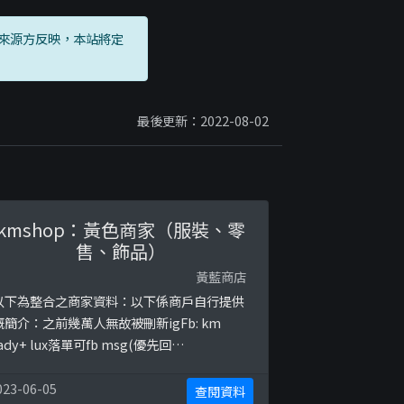
來源方反映，本站將定
最後更新：2022-08-02
kmshop：黃色商家（服裝、零
售、飾品）
黃藍商店
以下為整合之商家資料：以下係商戶自行提供
嘅簡介：之前幾萬人無故被刪新igFb: km
lady+ lux落單可fb msg(優先回
)WhatsApp +852 54884628📲請直接fb
sg or whatsapp🛒兩間實體店 。 20/21/22
023-06-05
查閱資料