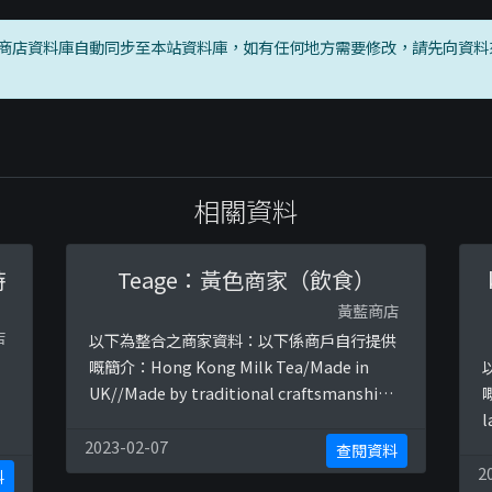
商店資料庫自動同步至本站資料庫，如有任何地方需要修改，請先向資料
相關資料
時
Teage：黃色商家（飲食）
黃藍商店
店
以下為整合之商家資料：以下係商戶自行提供
】
嘅簡介：Hong Kong Milk Tea/Made in
UK//Made by traditional craftsmanship,
secret recipe and high quality black
tea&gt;Delivery to Manchester &amp;
覆
2023-02-07
查閱資料
other UK cities以下係相關證明貼文：
m
2
料