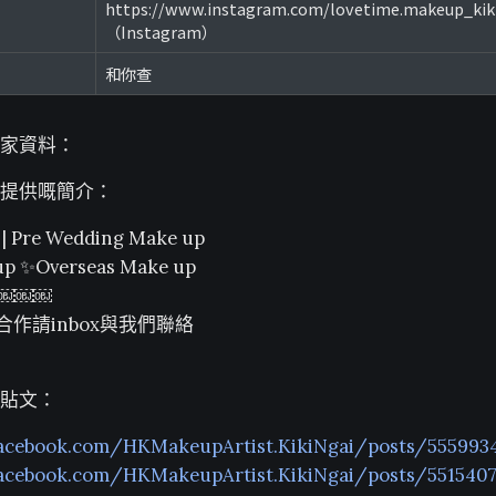
https://www.instagram.com/lovetime.makeup_kik
（Instagram）
和你查
家資料：
提供嘅簡介：
| Pre Wedding Make up
up ✨Overseas Make up
on￼￼￼
作請inbox與我們聯絡
貼文：
facebook.com/HKMakeupArtist.KikiNgai/posts/555993
facebook.com/HKMakeupArtist.KikiNgai/posts/551540