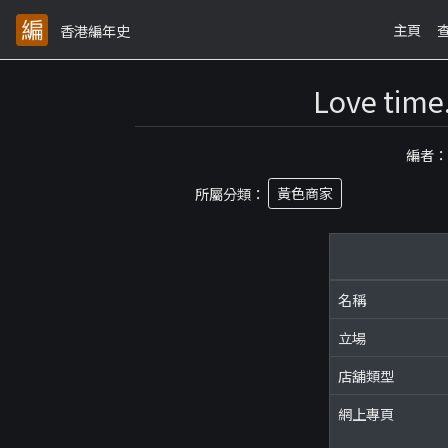
主頁
香港編年史
Love t
編者
所屬分類：
黃色商家
名稱
立場
店舖類型
網上專頁