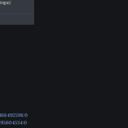
ingai/
488492598:0
795604534:0