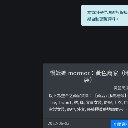
本資料是從坊間各黃藍
期自動更新資料。
慢嬤嬤 mormor：黃色商家（
裝）
黃藍商
以下為整合之商家資料：【商品 / 服務種類
Tee, T-shirt, 裙, 褲, 文青女裝, 便服, 上衣, 自
家製女裝, 馬甲, 外套, 袋終極黃藍地圖並未就
此商店所持的立場表態給出具體原因。
2022-06-03
查閱資