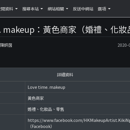
查閱資料
搜尋本站
網站相關
反送中網站
選項
ime. makeup：黃色商家（婚禮、
：陳妍茵
2020
詳細資料
Love time. makeup
黃色商家
婚禮、化妝品、零售
https://www.facebook.com/HKMakeupArtist.KikiNg
（Facebook）