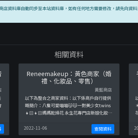
商店資料庫自動同步至本站資料庫，如有任何地方需要修改，請先向資料
相關資料
音
Reneemakeup：黃色商家（婚
禮、化妝品、零售）
店
黃藍商店
供
以下為整合之商家資料：以下係商戶自行提供
會
嘅簡介：八隻可愛喵喵😽😽一對美少女twins
👧🏻👧🏻媽媽乾燥花 永生花專門店新娘化妝師
ph
🌻🌻🌻🌻🌻🌻🌻工作聯絡請wt app
98514414Working at
2022-11-06
2
料
查閱資料
2
@bulalandhk@bulaland_wedding@alofa