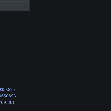
9358825
8650893
7691361