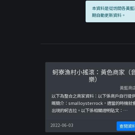
本資料是從坊間各黃藍
期自動更新資料。
蚵寮漁村小搖滾：黃色商家（
樂）
黃藍商
以下為整合之商家資料：以下係商戶自行提
嘅簡介：smalloysterrock，適當的時機就
出現的蚵吉拉。以下係相關證明貼文：
https://www.facebook.com/permalink.
p?
2022-06-03
查閱資
story_fbid=2298893890224823&amp;id=