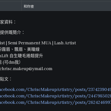
和你查
家資料：
提供嘅簡介：
st | Semi Permanent MUA | Lash Artist
久粉霧眉、飄眉、美瞳線
LashLift 自生睫毛捲翹提升
咀 (可dm我）
chrisc.makeup@ymail.com
貼文：
facebook.com/ChriscMakeupArtistry/posts/237423904
facebook.com/ChriscMakeupArtistry/posts/244798502
facebook.com/ChriscMakeupArtistry/posts/262424699