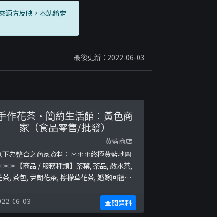
來源方反映，本站將定
最後更新：2022-06-03
手作花茶·簡約生活館：黃色商
家（食品零售/批發）
黃藍商店
以下為整合之商家資料：＊＊＊終極黃藍地圖
＊＊＊【商品 / 服務種類】茶葉, 茶品, 散水茶,
花茶, 茶包, 伊朗花茶, 檸檬草花茶, 婚嫁回禮茶,
回禮小禮物, 玻璃茶具終極黃藍地圖並未就此
商店所持的立場表態給出具體原因。＊＊＊和
022-06-03
查閱資料
你查＊＊＊以下係商戶自行提供嘅簡介：最新