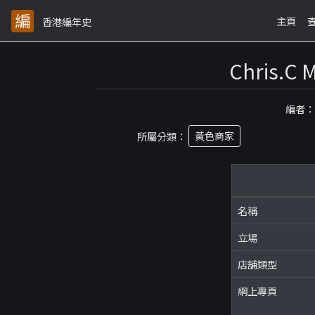
主頁
香港編年史
Chris.
編者
所屬分類：
黃色商家
名稱
立場
店舖類型
網上專頁