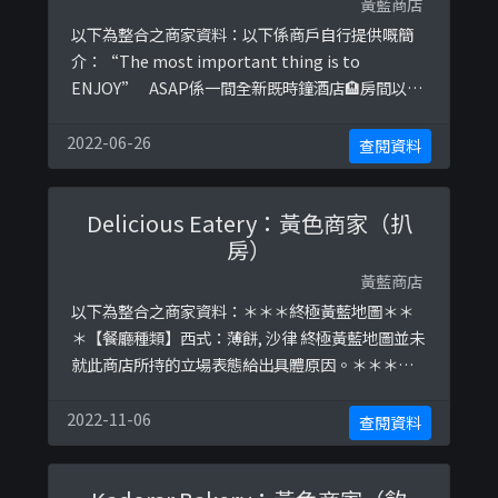
黃藍商店
以下為整合之商家資料：以下係商戶自行提供嘅簡
介：“The most important thing is to
ENJOY”⠀ASAP係一間全新既時鐘酒店🏨房間以顏
色為主題🌈為客人提供一個舒適又乾淨既環境💑
👩‍❤️‍👩👨‍❤️‍👨可以直接whatsapp我地book房😘⠀📞852
2022-06-26
查閱資料
97076962 / 852 69013721以下係相關證明貼文：
https://www.faceb ...
Delicious Eatery：黃色商家（扒
房）
黃藍商店
以下為整合之商家資料：＊＊＊終極黃藍地圖＊＊
＊【餐廳種類】西式：薄餅, 沙律 終極黃藍地圖並未
就此商店所持的立場表態給出具體原因。＊＊＊和
你查＊＊＊以下係商戶自行提供嘅簡介：旺角梭亞
道8號，榮英大廈地下Tel:21523232以下係相關證
2022-11-06
查閱資料
明貼文：
https://www.facebook.com/deeatery/photos/
a.836644139833979/1318735091624879/