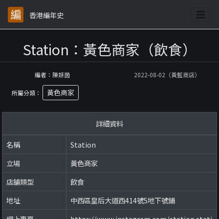
香港編年史
Station：黃色商家（飲食）
編者：陳妍茵
2022-08-02（黃藍商店）
黃色商家
所屬分類：
詳細資料
名稱
Station
立場
黃色商家
店舖類型
飲食
地址
中西區皇后大道西414號5地下號鋪
網上專頁
https://www.instagram.com/station.stati