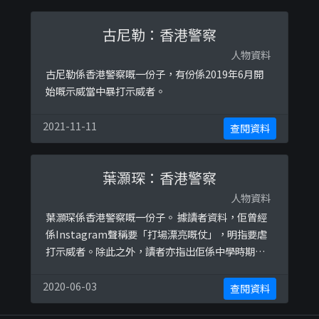
古尼勒：香港警察
人物資料
古尼勒係香港警察嘅一份子，有份係2019年6月開
始嘅示威當中暴打示威者。
2021-11-11
查閱資料
葉灝琛：香港警察
人物資料
葉灝琛係香港警察嘅一份子。 據讀者資料，佢曾經
係Instagram聲稱要「打場漂亮嘅仗」，明指要虐
打示威者。除此之外，讀者亦指出佢係中學時期幾
乎無朋友，加入香港警察之後就非常鍾意伙同其他
成員去蘭桂坊搵性伴侶。
2020-06-03
查閱資料