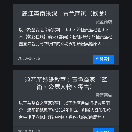
麗江雲南米線：黃色商家（飲食）
黃藍商店
以下為整合之商家資料：＊＊＊終極黃藍地圖＊＊
＊【餐廳種類】滇菜 (雲南)：粉麵/米線 終極黃藍地
圖並未就此商店所持的立場表態給出具體原因。＊
＊＊和你查＊＊＊以下係相關證明貼文：
https://www.facebook.com/permalink.php?
2022-06-26
查閱資料
story_fbid=1730888897057844&amp;id=67754
9035725174https://www.facebook.co ...
浪花花造紙教室：黃色商家（藝
術、公眾人物、零售）
黃藍商店
以下為整合之商家資料：以下係商戶自行提供嘅簡
介：浪花花紙教室於2014年創立，創辦人紅彤彤於
台中埔里宣紙村拜師學藝，透過她的紙路歷程，領
悟紙匠精神，觸發使命，一份責任承傳古法造紙
術，以生命教育與永續環境設計造紙課程，賦予生
2023-01-22