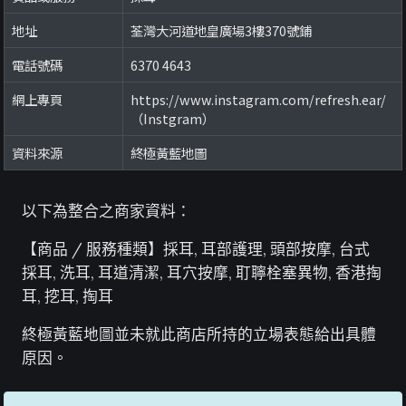
地址
荃灣大河道地皇廣場3樓370號鋪
電話號碼
6370 4643
網上專頁
https://www.instagram.com/refresh.ear/
（Instgram）
資料來源
終極黃藍地圖
以下為整合之商家資料：
【商品 / 服務種類】採耳, 耳部護理, 頭部按摩, 台式
採耳, 洗耳, 耳道清潔, 耳穴按摩, 耵聹栓塞異物, 香港掏
耳, 挖耳, 掏耳
終極黃藍地圖並未就此商店所持的立場表態給出具體
原因。