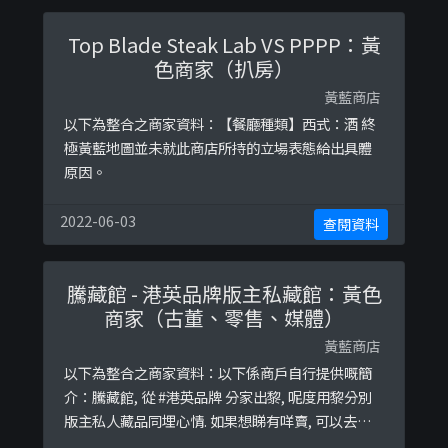
Top Blade Steak Lab VS PPPP：黃
色商家（扒房）
黃藍商店
以下為整合之商家資料：【餐廳種類】西式：酒 終
極黃藍地圖並未就此商店所持的立場表態給出具體
原因。
2022-06-03
查閱資料
騰藏館 - 港英品牌版主私藏館：黃色
商家（古董、零售、媒體）
黃藍商店
以下為整合之商家資料：以下係商戶自行提供嘅簡
介：騰藏館, 從 #港英品牌 分家出黎, 呢度用黎分別
版主私人藏品同埋心情. 如果想睇有咩賣, 可以去番
港英品牌以下係相關證明貼文：