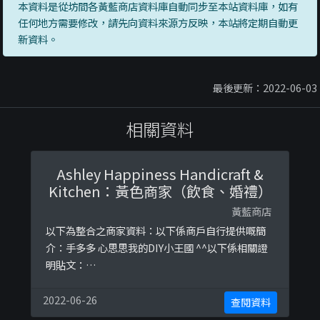
本資料是從坊間各黃藍商店資料庫自動同步至本站資料庫，如有
任何地方需要修改，請先向資料來源方反映，本站將定期自動更
新資料。
最後更新：2022-06-03
相關資料
Ashley Happiness Handicraft &
Kitchen：黃色商家（飲食、婚禮）
黃藍商店
以下為整合之商家資料：以下係商戶自行提供嘅簡
介：手多多 心思思我的DIY小王國 ^^以下係相關證
明貼文：
https://www.facebook.com/AshleyHappiness
Handicraft/posts/2149410115160477
2022-06-26
查閱資料