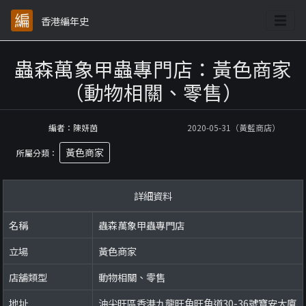
香港編年史
蟲森萬象甲蟲專門店：黃色商家
（動物相關、零售）
編者：陳妍茵
2020-05-31（黃藍商店）
黃色商家
所屬分類：
詳細資料
名稱
蟲森萬象甲蟲專門店
立場
黃色商家
店舖類型
動物相關、零售
地址
油尖旺區香港九龍旺角旺角道30-36號寶安大廈