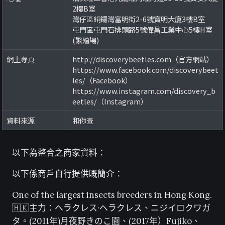
2樓B室
灣仔區銅鑼灣富明街2-6號寶明大廈3樓B室
屯門區屯門石排頭路5號偉昌工業中心5樓H室
(繁殖場)
網上專頁
http://discoverybeetles.com（官方網站）
https://www.facebook.com/discoverybeet
les/（Facebook）
https://www.instagram.com/discovery_b
eetles/（Instagram）
資料來源
和你查
以下為整合之商家資料：
以下係商戶自行提供嘅簡介：
One of the largest insects breeders in Hong Kong.
🇭🇰主力：ヘラクレス·ヘラクレス、ニジイロクワガ
タ。(2011年)月夜野きのこ園、(2017年）Fujiko、