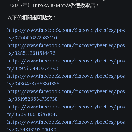
（2017年）HirokA B-Matの香港扱取店。
以下係相關證明貼文：
https://www.facebook.com/discoverybeetles/pos
ts/3274426272583110
https://www.facebook.com/discoverybeetles/pos
ts/3285112611514476
https://www.facebook.com/discoverybeetles/pos
ts/3297513440274393
https://www.facebook.com/discoverybeetles/pos
ts/3436453796380356
https://www.facebook.com/discoverybeetles/pos
ts/3519526634739738
https://www.facebook.com/discoverybeetles/pos
ts/3609313535761047
https://www.facebook.com/discoverybeetles/pos
ts/3739813192711080