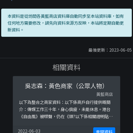
本資料是從坊間各黃藍商店資料庫自動同步至本站資料庫，如有
任何地方需要修改，請先向資料來源方反映，本站將定期自動更
新資料。
最後更新：2023-06-05
相關資料
吳志森：黃色商家（公眾人物）
黃藍商店
以下為整合之商家資料：以下係商戶自行提供嘅簡
介：傳媒工作三十年，身心俱疲，未能休息。港台
《自由風》被噤聲，仍在《頭?以下係相關證明貼
文：
https://www.facebook.com/samngx123/posts
2022-06-03
查閱資料