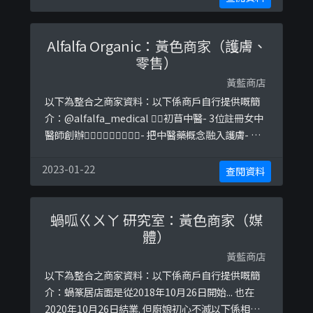
/2722496557824259https://web.archive.org/w
eb/20211229120601/https://www.thestandne
Alfalfa Organic：黃色商家（護膚、
ws.com/med ...
零售）
黃藍商店
以下為整合之商家資料：以下係商戶自行提供嘅簡
介：@alfalfa_medical 👈🏻初苜中醫- 3位註冊女中
醫師創辦👩🏻‍⚕️👩🏼‍⚕️👩🏽‍⚕️- 把中醫藥概念融入護膚- 純
天然手工製造#天然護膚品#改善各種皮膚問題 #淡
印 #濕疹📍尖沙咀海防道34號寶豐大廈3樓3A室.#中
2023-01-22
查閱資料
醫師主理護膚品⤵️以下係相關證明貼文：
https://www.facebook.com/alfalfa ...
蝸呱ㄍㄨㄚ 研究室：黃色商家（媒
體）
黃藍商店
以下為整合之商家資料：以下係商戶自行提供嘅簡
介：蝸篆居店面是從2018年10月26日開始... 也在
2020年10月26日結業. 但廚娘初心不滅以下係相關