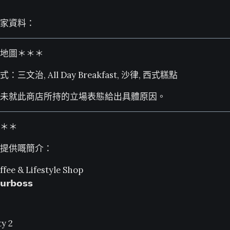
家資料：
地圖＊＊＊
文治, All Day Breakfast, 沙律, 西式糕點
未就此商店所持的立場表態給出具體原因。
＊＊
提供嘅簡介：
ffee & Lifestyle Shop
𝗿𝗯𝗼𝘀𝘀
y 2