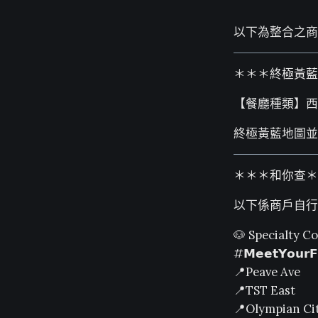
以下為整合之商
＊＊＊終極黃藍
【餐廳種類】西式：三
終極黃藍地圖並
＊＊＊和你查＊
以下係商戶自行
🐶 Specialty Co
#𝗠𝗲𝗲𝘁𝗬𝗼𝘂𝗿𝗙
📍Peave Ave
📍TST East
📍Olympian Cit