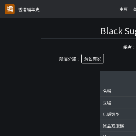
主頁
香港編年史
Black 
編者
所屬分類：
黃色商家
名稱
立場
店舖類型
貨品或服務