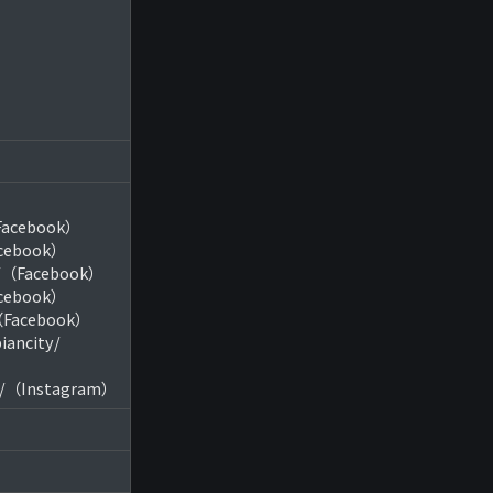
（Facebook）
acebook）
t/（Facebook）
acebook）
/（Facebook）
iancity/
hk/（Instagram）