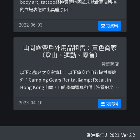
body art, tattoo終極黃藍地圖並未就此商店所持
的立場表態給出具體原因。
2022-06-03
查閱資料
山問露營戶外用品租售：黃色商家
（登山、運動、零售）
黃藍商店
以下為整合之商家資料：以下係商戶自行提供嘅簡
介：Camping Gears Rental &amp; Retail in
Hong Kong山問，山的學問營具租借 | 洗營服務 |
營帳搭建、露營活動及訓練籌劃 | 本地户外大自然主
題用品寄賣🏕先試後買，實測選擇適合自己的露營
2023-04-10
查閱資料
户外用品🏖以租代買，減少長期閒置用具💡尊重品
牌開發及創作用心以下係相關證明貼文：
https://www.faceboo ...
香港編年史 2021: Ver 2.2