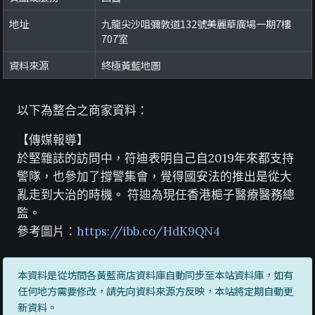
地址
九龍尖沙咀彌敦道132號美麗華廣場一期7樓
707室
資料來源
終極黃藍地圖
以下為整合之商家資料：
【傳媒報導】
於堅雜誌的訪問中，符迪表明自己自2019年來都支持
警隊，也參加了撐警集會，覺得國安法的推出是從大
亂走到大治的時機。 符迪為現任香港梔子醫療醫務總
監。
參考圖片：
https://ibb.co/HdK9QN4
本資料是從坊間各黃藍商店資料庫自動同步至本站資料庫，如有
任何地方需要修改，請先向資料來源方反映，本站將定期自動更
新資料。