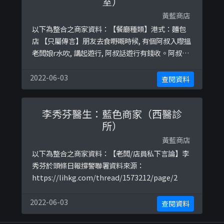
室）
黃藍商店
以下為整合之商家資料：【餐廳種類】港式：麵包
店 【只屬傳言】朋友去食嘢嘅時候, 有個阿叔入嚟搵
老闆娘r水吹, 講起遊行, 阿叔話遊行有錢收。阿叔吹
左兩嘴就出返去, 老闆娘同個伙記講：遊行一個人收
$1000 伙記：嘩, 正過返工啦 老闆娘：不過有啲都係
2022-06-03
查閱資料
仗義相助嘅 朋友即刻飯都唔想食, 直接埋單, 埋單時
同老闆娘講：我都有份遊行, 一毫子都冇得收, 唔好
李秀芬醫生：藍色商家（西醫診
亂講 老闆娘：我知有啲人都係仗義, 我地水吧個女 ...
所）
黃藍商店
以下為整合之商家資料：【老闆/店員私下言論】李
秀芬於頭條日報撐警聯署資料來源：
https://lihkg.com/thread/1573212/page/2
2022-06-03
查閱資料