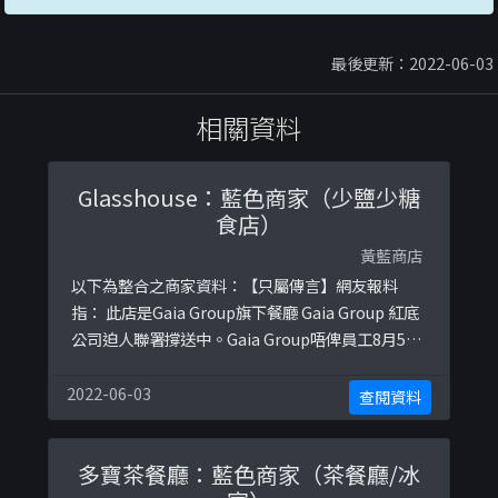
最後更新：2022-06-03
相關資料
Glasshouse：藍色商家（少鹽少糖
食店）
黃藍商店
以下為整合之商家資料：【只屬傳言】網友報料
指： 此店是Gaia Group旗下餐廳 Gaia Group 紅底
公司迫人聯署撐送中。Gaia Group唔俾員工8月5請
假罷工，雖然事後發聲明指申請已被批准，但間接
證明發生過此事資料來源：
2022-06-03
查閱資料
https://lihkg.com/thread/1406273/page/1
多寶茶餐廳：藍色商家（茶餐廳/冰