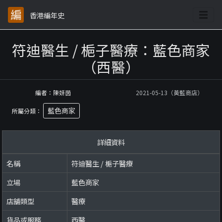
香港編年史
符迪醫生 / 梔子醫療：藍色商家
（西醫）
編者：陳妍茵
2021-05-13（黃藍商店）
藍色商家
所屬分類：
詳細資料
名稱
符迪醫生 / 梔子醫療
立場
藍色商家
店舖類型
醫療
貨品或服務
西醫