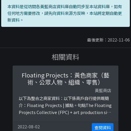
本資料是從坊間各黃藍商店資料庫自動同步至本站資料庫，如有
任何地方需要修改，請先向資料來源方反映，本站將定期自動更
新資料。
最後更新：2022-11-06
相關資料
Floating Projects：黃色商家（藝
術、公眾人物、組織、零售）
黃藍商店
以下為整合之商家資料：以下係商戶自行提供嘅簡
介：Floating Projects | 據點。句點The Floating
Projects Collective (FPC) + art production site
?以下係相關證明貼文：
https://www.facebook.com/floatingprojects/
2022-08-02
查閱資料