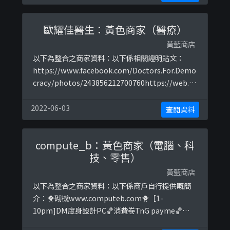
posts/1555544261249449https://www.fac ...
歐耀佳醫生：黃色商家（醫療）
黃藍商店
以下為整合之商家資料：以下係相關證明貼文：
https://www.facebook.com/Doctors.For.Demo
cracy/photos/243856212700760https://web.ar
chive.org/web/20211229113137/https://www.
thestandnews.com/society/%E5%B0%88%E8
2022-06-03
查閱資料
%A8%AA%E6%AD%90%E8 ...
compute_b：黃色商家（電腦、科
技、零售）
黃藍商店
以下為整合之商家資料：以下係商戶自行提供嘅簡
介：🐥砌機www.computeb.com🐥［1-
10pm]DM度身設計PC🏀消費卷TnG payme🏀♥️齊
貨1-2日自家送貨♥️🟪筆電/改機/分體水🐽💰