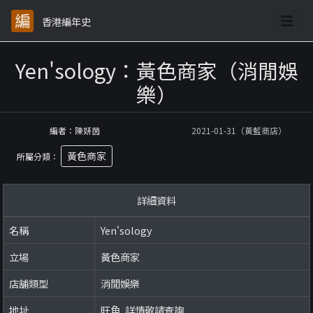
香港編年史
Yen'sology：黃色商家（消閒娛
樂）
編者：陳妍茵
2021-01-31（黃藍商店）
黃色商家
所屬分類：
詳細資料
名稱
Yen'sology
立場
黃色商家
店舖類型
消閒娛樂
地址
旺角, 詳情敬請查詢