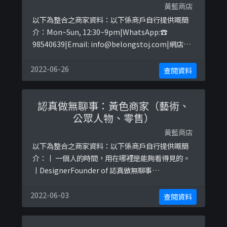
黃藍商店
以下為整合之商家資料：以下係商戶自行提供嘅簡
介：Mon~Sun, 12:30~9pm|WhatsApp:☎
‪98540639‬|Email:
info@belongstoj.com
|網店
𝕊𝕙𝕠𝕡 𝕆𝕟𝕝𝕚𝕟𝕖👇🏾以下係相關證明貼文：
https://www.facebook.com/belongstoj.0301/
2022-06-26
查閱資料
photos/a.516807768399630/23481 ...
認真做無聊事：黃色商家（藝術、
公眾人物、零售）
黃藍商店
以下為整合之商家資料：以下係商戶自行提供嘅簡
介：丨 一個人的時間，用在哪裡是能夠看得見的。
丨DesignerFounder of 認真做無聊事
www.alizelam.com以下係相關證明貼文：
https://www.facebook.com/wastetimewastel
2022-06-03
查閱資料
ife/posts/2335979973115493https://www.face
book.com/wastetimewa ...