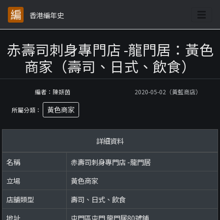
香港編年史
赤壽司刺身專門店 -龍門居：黃色
商家（壽司、日式、飲食）
編者：陳妍茵
2020-05-02（黃藍商店）
黃色商家
所屬分類：
詳細資料
名稱
赤壽司刺身專門店 -龍門居
立場
黃色商家
店舖類型
壽司、日式、飲食
地址
屯門區屯門 龍門居80號鋪