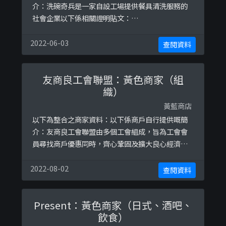
介：洗碗奇兵是一家自設工場提供餐具清洗服務的
社會企業以下係相關證明貼文：
https://www.facebook.com/WashStoryLtd/po
sts/162148015348395
2022-06-03
查閱資料
友商良工會聯盟：黃色商家（組
織）
黃藍商店
以下為整合之商家資料：以下係商戶自行提供嘅簡
介：友商良工會聯盟由多個工會組成，旨為工會會
員尋找商戶優惠同時，齊心鞏固及擴大良心經濟圈
版圖。參與商戶列表：https://bit.ly/2YrE4Tv 參
與工會列表：https://bit.ly/32NO3Ft以下係相關
2022-08-02
查閱資料
證明貼文：
https://www.instagram.com/p/CJeBT_AjoPM
Present：黃色商家（日式、酒吧、
/https://www.instagram. ...
飲食）