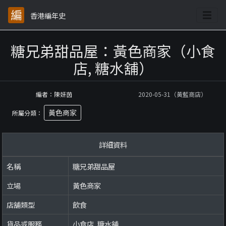
香港編年史
糖兄弟甜品屋：黃色商家（小食
店, 糖水舖）
編者：陳妍茵
2020-05-31（黃藍商店）
黃色商家
所屬分類：
詳細資料
名稱
糖兄弟甜品屋
立場
黃色商家
店舖類型
飲食
貨品或服務
小食店, 糖水舖