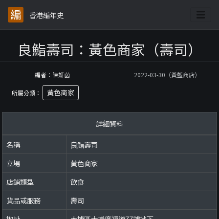
香港編年史
良鮨壽司：黃色商家（壽司）
編者：陳妍茵
2022-03-30（黃藍商店）
黃色商家
所屬分類：
詳細資料
名稱
良鮨壽司
立場
黃色商家
店舖類型
飲食
貨品或服務
壽司
地址
大埔區大埔廣福道77號地下