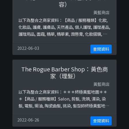
容）
黃藍商店
以下為整合之商家資料：【商品 / 服務種類】化妝,
化妝品, 護膚, 護膚品, 天然產品, 個人護理, 護理產品,
護理用品, 面霜, 精華, 精華素, 潤唇膏, 化妝摺鏡, 膠
原蛋白精華, 防曬霜, 防曬, 潔面泡沫, 潔面乳, 洗面奶,
暗瘡, 卸妝膏, 卸妝, 保濕, 補濕, 爽膚水, toner, 面膜,
2022-06-03
查閱資料
mask, 保濕柔膚乳, 潤膚乳, body lotion, 爽膚綿終
極黃藍地圖並未 ...
The Rogue Barber Shop：黃色商
家（理髮）
黃藍商店
以下為整合之商家資料：＊＊＊終極黃藍地圖＊＊
＊【商品 / 服務種類】Salon, 剪髮, 洗頭, 漂染, 染
髮, 電髮, 焗油, 陶瓷曲髮, 挑染, 髮型師終極黃藍地圖
並未就此商店所持的立場表態給出具體原因。＊＊
＊和你查＊＊＊以下係商戶自行提供嘅簡介：◾元朗
2022-06-26
查閱資料
馬田路怡豐花園B座地下2號舖(Salamat Cafe側巷