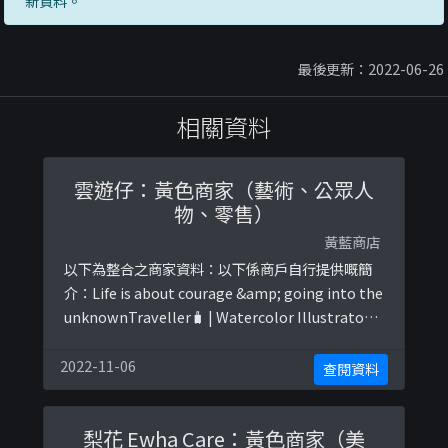
新資料。
最後更新：2022-06-26
相關資料
雲遊仔：黃色商家（藝術、公眾人
物、零售）
黃藍商店
以下為整合之商家資料：以下係商戶自行提供嘅簡
介：Life is about courage &amp; going into the
unknownTraveller🧳 | Watercolor Illustrator
🎨 | Hong Kong🇭🇰fb: wanderaart以下係相關證
明貼文：
2022-11-06
查閱資料
https://www.facebook.com/wanderaart/phot
os/a.278 ...
梨花 Ewha Care：黃色商家（美