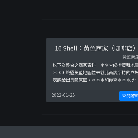
16 Shell：黃色商家（咖啡店
黃藍商
以下為整合之商家資料：＊＊＊終極黃藍地
＊＊＊終極黃藍地圖並未就此商店所持的立
表態給出具體原因。＊＊＊和你查＊＊＊以
係商戶自行提供嘅簡介：由美國引入的夏威
X 意大利fusion菜西餐廳，位於天后炮台山的
2022-01-25
查閱資
情調小店，菜式設計配搭大膽新穎。以健康
材製成的黑炭蒜蓉包和Olio style意粉等等。
以下係相關證明貼文：
https://www.facebook.com/jocelyncha
y/p ...