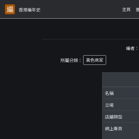
主頁
香港編年史
編者
所屬分類：
黃色商家
名稱
立場
店舖類型
網上專頁