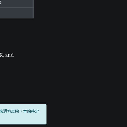
m）
K, and
來源方反映，本站將定