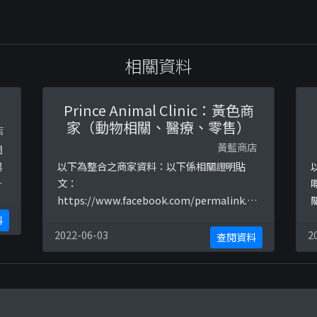
相關資料
）
Prince Animal Clinic：黃色商
家（動物相關、醫療、零售）
店
黃藍商店
圖
場
以下為整合之商家資料：以下係相關證明貼
下
文：
夷
https://www.facebook.com/permalink.ph
p?
h
料
食
story_fbid=2329649243778515&amp;id=4
3
2022-06-03
2
查閱資料
28852000524925
7
t
uh
7