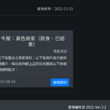
最後更新：2022-12-15
牛屋：黃色商家（飲食、已結
業）
黃藍商店
以下為整合之商家資料：以下係商戶自行提供
嘅簡介：每日為你獻上正宗日式風味以下係相
關證明貼文：
ttps://www.facebook.com/10038750482
621/photos/a.107634990765539/162224
022-08-02
查閱資料
95306558/?
ype=3https://www.facebook.com/10038
504823621/posts/332431394952563/ht ...
香港編年史 2021: Ver 2.2