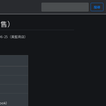
搜尋
零售）
-06-25（黃藍商店）
book）