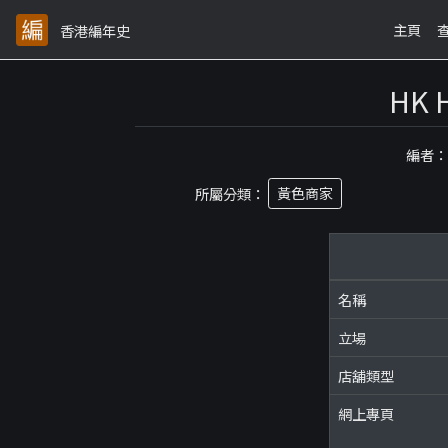
主頁
香港編年史
HK
編者
所屬分類：
黃色商家
名稱
立場
店舖類型
網上專頁