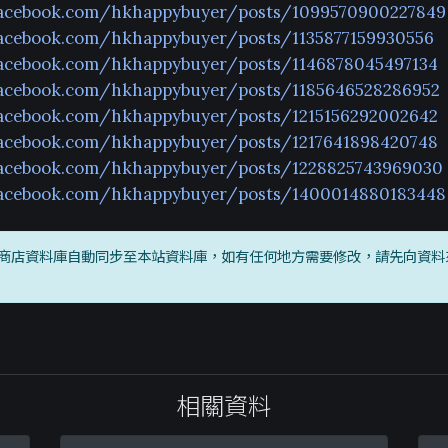
facebook.com/hkhappybuyer/posts/1099570900227849
facebook.com/hkhappybuyer/posts/1135877159930556
facebook.com/hkhappybuyer/posts/1146878045497134
facebook.com/hkhappybuyer/posts/1185646528286952
facebook.com/hkhappybuyer/posts/1215156292002642
facebook.com/hkhappybuyer/posts/1217641898420748
facebook.com/hkhappybuyer/posts/1228825743969030
facebook.com/hkhappybuyer/posts/1400014880183448
商店資料庫自動同步至本站資料庫，如有任何地方需要修改，請先向資料
相關資料