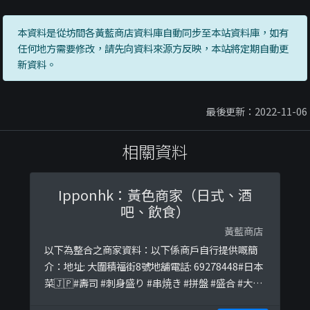
本資料是從坊間各黃藍商店資料庫自動同步至本站資料庫，如有
任何地方需要修改，請先向資料來源方反映，本站將定期自動更
新資料。
最後更新：2022-11-06
相關資料
Ipponhk：黃色商家（日式、酒
吧、飲食）
黃藍商店
以下為整合之商家資料：以下係商戶自行提供嘅簡
介：地址: 大圍積福街8號地舖電話: 69278448#日本
菜🇯🇵#壽司 #刺身盛り #串焼き #拼盤 #盛合 #大圍
#沙田美食 #大圍美食 #居酒屋 #大圍居酒屋#美食推