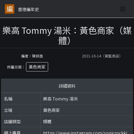
香港編年史
樂高 Tommy 湯米：黃色商家（媒
體）
編者：陳妍茵
2021-10-14（黃藍商店）
黃色商家
所屬分類：
詳細資料
名稱
樂高 Tommy 湯米
立場
黃色商家
店舖類型
媒體
網上專頁
https://www.instagram.com/sonicrockki