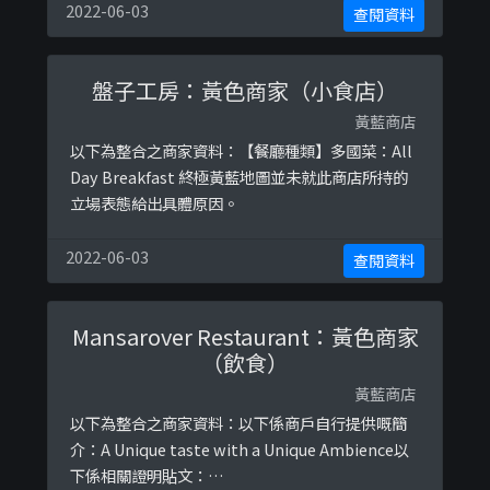
薦 #有好野食 #分享以下係相關證明貼文：
2022-06-03
查閱資料
https://www.facebook.com/ipponhk/posts/59
1056461490484
盤子工房：黃色商家（小食店）
黃藍商店
以下為整合之商家資料：【餐廳種類】多國菜：All
Day Breakfast 終極黃藍地圖並未就此商店所持的
立場表態給出具體原因。
2022-06-03
查閱資料
Mansarover Restaurant：黃色商家
（飲食）
黃藍商店
以下為整合之商家資料：以下係商戶自行提供嘅簡
介：A Unique taste with a Unique Ambience以
下係相關證明貼文：