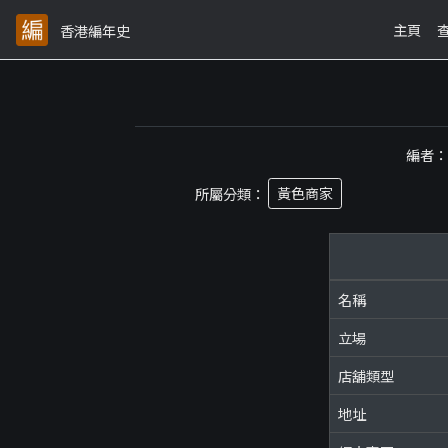
主頁
香港編年史
編者
所屬分類：
黃色商家
名稱
立場
店舖類型
地址