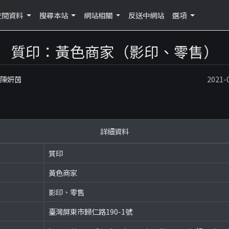
查閱資料
搜尋本站
網站相關
反送中網站
選項
質印：黃色商家（影印、零售）
：陳妍茵
2021
詳細資料
質印
黃色商家
影印、零售
臺灣屏東市歸仁路190-1號