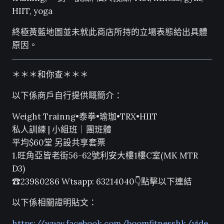
HIIT, yoga
終極黃藍地圖並未就此商店所持的立場表態給出具體
原因。
＊＊＊和你查＊＊＊
以下係商戶自行提供嘅簡介：
Weight Trainng•泰拳•瑜珈•TRX•HIIT
私人訓練 | 小組班｜團班體
平均$60堂 另設共享套票
1.旺角亞皆老街56-62號利安大樓1樓C室(MK MTR
D3)
☎23980286 Wtsapp: 63214040👇點擊以下連結
以下係相關證明貼文：
https://www.facebook.com/boomfitnesshk/vide