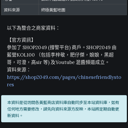
資料來源
終極黃藍地圖
以下為整合之商家資料：
【官方資訊】
參加了 SHOP2049 (撐警平台) 商戶。SHOP2049 由
藍營KOL100 （包括李梓敬，肥仔傑，娘娘，黑超
哥，可澄，高sir 等) 及Youtube 混醬頻道成立。
資料來源：
https://shop2049.com/pages/chinesefriendlysto
res
本資料是從坊間各黃藍商店資料庫自動同步至本站資料庫，如有
任何地方需要修改，請先向資料來源方反映，本站將定期自動更
新資料。