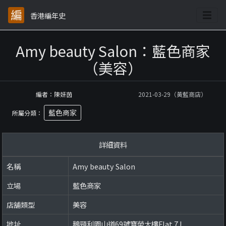
香港編年史
Amy beauty Salon：藍色商家
（美容）
編者：陳妍茵
2021-03-29（黃藍商店）
藍色商家
所屬分類：
詳細資料
名稱
Amy beauty Salon
立場
藍色商家
店舖類型
美容
地址
鵝頸利園山道69號寶榮大樓Flat 7J