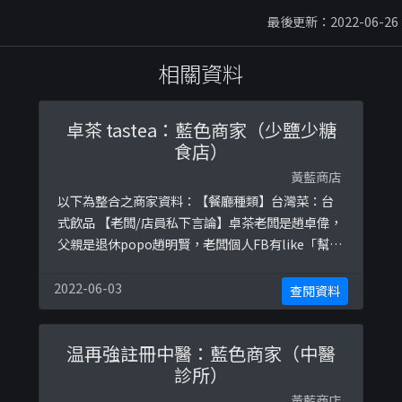
最後更新：2022-06-26
相關資料
卓茶 tastea：藍色商家（少鹽少糖
食店）
黃藍商店
以下為整合之商家資料：【餐廳種類】台灣菜：台
式飲品 【老闆/店員私下言論】卓茶老闆是趙卓偉，
父親是退休popo趙明賢，老闆個人FB有like「幫港
出聲」及停止佔中的page，另外亦與藍絲藝人荷蘭
叻不時踢波。資料來源：
2022-06-03
查閱資料
https://lihkg.com/thread/2197494/參考圖片：
https://ibb.co/5k4sc6Bhttps://ibb.co/jG5dRnR
温再強註冊中醫：藍色商家（中醫
https://ib ...
診所）
黃藍商店