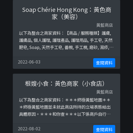
/tongsuilo/posts/2677797 ...
Soap Chérie Hong Kong：黃色商
家（美容）
黃藍商店
以下為整合之商家資料：【商品 / 服務種類】護膚,
護膚品, 個人護理, 護理產品, 護理用品, 手工皂, 天然
肥皂, Soap, 天然手工皂, 番梘, 手工梘, 磨砂, 濕疹,
潤膚乳, lotion, 沐浴油, 護膚油, 牛奶浸浴, 浸浴, 乳
液, 去角質, 植物油, 護膚油, 精油田終極黃藍地圖並
2022-06-03
查閱資料
未就此商店所持的立場表態給出具體原因。
根嫂小食：黃色商家（小食店）
黃藍商店
以下為整合之商家資料：＊＊＊終極黃藍地圖＊＊
＊終極黃藍地圖並未就此商店所持的立場表態給出
具體原因。＊＊＊和你查＊＊＊以下係商戶自行提
供嘅簡介：#所有煎炸肉類都是自家醃制#所有小丸
子醬都是自家調配 #有串燒 #有焗飯焗意粉 #有中式
2022-08-02
查閱資料