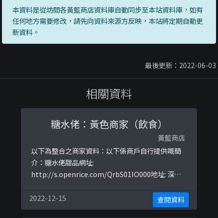
本資料是從坊間各黃藍商店資料庫自動同步至本站資料庫，如有
任何地方需要修改，請先向資料來源方反映，本站將定期自動更
新資料。
最後更新：2022-06-03
相關資料
糖水佬：黃色商家（飲食）
黃藍商店
以下為整合之商家資料：以下係商戶自行提供嘅簡
介：糖水佬甜品網址:
http://s.openrice.com/QrbS01IO000地址: 深水
埗 桂林街143號地下G?以下係相關證明貼文：
https://www.facebook.com/tongsuilo/posts/
2022-12-15
查閱資料
2671573216220267https://www.facebook.com