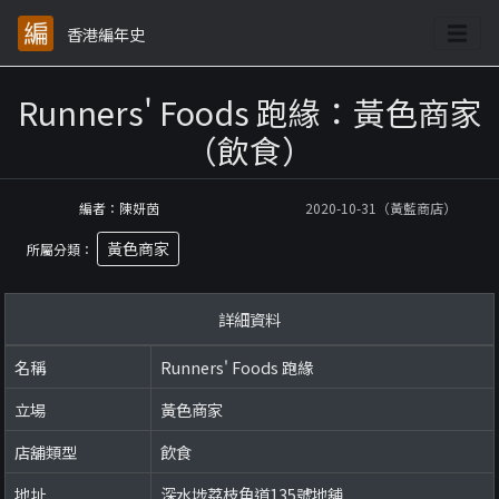
香港編年史
Runners' Foods 跑緣：黃色商家
（飲食）
編者：陳妍茵
2020-10-31（黃藍商店）
黃色商家
所屬分類：
詳細資料
名稱
Runners' Foods 跑緣
立場
黃色商家
店舖類型
飲食
地址
深水埗荔枝角道135號地舖