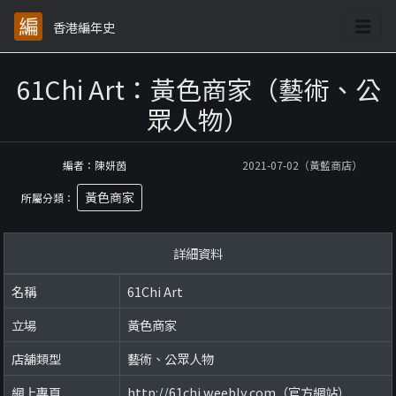
香港編年史
61Chi Art：黃色商家（藝術、公
眾人物）
編者：陳妍茵
2021-07-02（黃藍商店）
黃色商家
所屬分類：
詳細資料
名稱
61Chi Art
立場
黃色商家
店舖類型
藝術、公眾人物
網上專頁
http://61chi.weebly.com（官方網站）