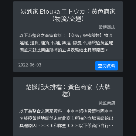
易到家 Etouka エトウカ：黃色商家
（物流/交通）
黃藍商店
以下為整合之商家資料：【商品 / 服務種類】物流
運輸, 送貨, 運貨, 代運, 集運, 物流, 代購終極黃藍地
圖並未就此商店所持的立場表態給出具體原因。
2022-06-03
查閱資料
楚撚記大排檔：黃色商家（大牌
檔）
黃藍商店
以下為整合之商家資料：＊＊＊終極黃藍地圖＊＊
＊終極黃藍地圖並未就此商店所持的立場表態給出
具體原因。＊＊＊和你查＊＊＊以下係商戶自行提
供嘅簡介：希望以舒適嘅室內環境，令客人可以嘆