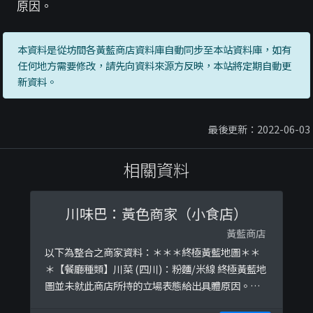
原因。
本資料是從坊間各黃藍商店資料庫自動同步至本站資料庫，如有
任何地方需要修改，請先向資料來源方反映，本站將定期自動更
新資料。
最後更新：2022-06-03
相關資料
川味巴：黃色商家（小食店）
黃藍商店
以下為整合之商家資料：＊＊＊終極黃藍地圖＊＊
＊【餐廳種類】川菜 (四川)：粉麵/米線 終極黃藍地
圖並未就此商店所持的立場表態給出具體原因。＊
＊＊和你查＊＊＊以下係相關證明貼文：