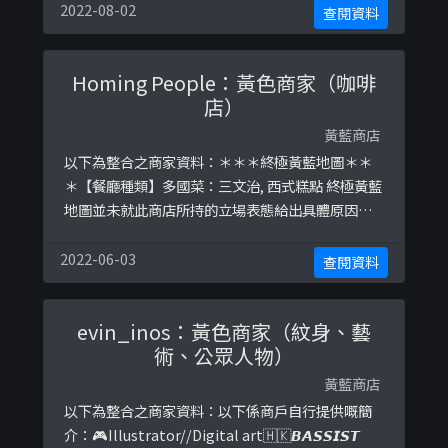
https://www.facebook.com/314834852536657
2022-08-02
查閱資料
/posts/371935240159951/https://www.facebo
ok.com/314834852536657/posts/39 ...
Homing People：黃色商家（咖啡
店）
黃藍商店
以下為整合之商家資料：＊＊＊終極黃藍地圖＊＊
＊【餐廳種類】多國菜：三文治, 西式糕點 終極黃藍
地圖並未就此商店所持的立場表態給出具體原因。
＊＊＊和你查＊＊＊以下係商戶自行提供嘅簡介：
Hours are 8:15am-5:00pm (Monday to Friday);
2022-06-03
查閱資料
9:00-4:00pm (Saturday); closed on Sunday and
public holidays.We a ...
evin_inos：黃色商家（紋身、藝
術、公眾人物）
黃藍商店
以下為整合之商家資料：以下係商戶自行提供嘅簡
介：🎮Illustrator//Digital art🇭🇰𝘽𝘼𝙎𝙎𝙄𝙎𝙏