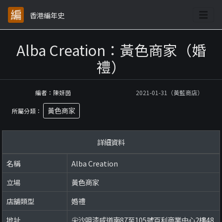
香港編年史
Alba Creation：黃色商家（婚
禮）
編者：陳妍茵
2021-01-31（黃藍商店）
黃色商家
所屬分類：
詳細資料
名稱
Alba Creation
立場
黃色商家
店舖類型
婚禮
地址
尖沙咀漆咸道南87至105號百利商業中心2樓48