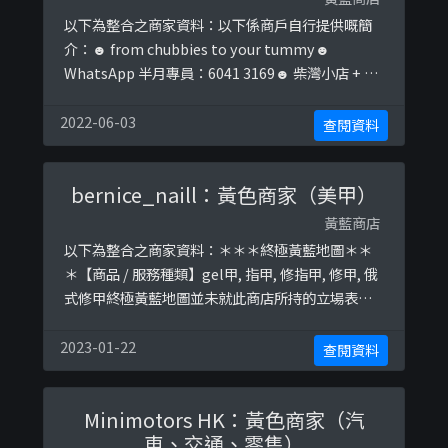
以下為整合之商家資料：以下係商戶自行提供嘅簡
介：☻ from chubbies to your tummy☻
WhatsApp 半月專員：6041 3169☻ 柴灣小店 + 半
月網店☻ 𝙿𝚛𝚘𝚟𝚒𝚜𝚒𝚘𝚗𝚊𝚕 𝙵𝚘𝚘𝚍 𝙵𝚊𝚌𝚝𝚘𝚛𝚢
𝙻𝚒𝚌𝚎𝚗𝚌𝚎/ 𝙿𝚎𝚛𝚖𝚒𝚝 𝙽𝚘.: 𝟺𝟿𝟷𝟷𝟾𝟷𝟷𝟺𝟻𝟺以下係相
2022-06-03
查閱資料
...
bernice_naill：黃色商家（美甲）
黃藍商店
以下為整合之商家資料：＊＊＊終極黃藍地圖＊＊
＊【商品 / 服務種類】gel甲, 指甲, 修指甲, 修甲, 俄
式修甲終極黃藍地圖並未就此商店所持的立場表態
給出具體原因。＊＊＊和你查＊＊＊以下係商戶自
行提供嘅簡介：2018 From #meowlash💕美甲服
2023-01-22
查閱資料
務💙@bernice_naill🕤9:00-20:30🕣💜黑膠通過
SGS國際認證💜💜單次收費，絕無隱藏式收費項目
Minimotors HK：黃色商家（汽
💜#上門美睫#植 ...
車、交通、零售）