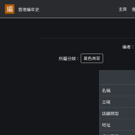
主頁
香港編年史
編者
所屬分類：
黃色商家
名稱
立場
店舖類型
地址