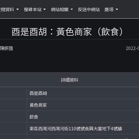
查閱資料
搜尋本站
網站相關
反送中網站
選項
酉是酉胡：黃色商家（飲食）
：陳妍茵
2022
詳細資料
酉是酉胡
黃色商家
飲食
東區西灣河西灣河街110號號長興大廈地下4號舖