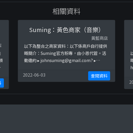
相關資料
Suming：黃色商家（音樂）
黃藍商店
店
以下為整合之商家資料：以下係商戶自行提供
供
嘅簡介：Suming官方粉專，由小恩代管。活
類
動邀約 ▸
johnsuming@gmail.com
? ▸
用
Suming的 IG @john_suming 以下係相關證
h
應
明貼文：
a
2022-06-03
查閱資料
https://www.facebook.com/permalink.ph
w
2
料
p?
s
story_fbid=10157432707166085&amp;id=
ph
229249981084https:/ ...