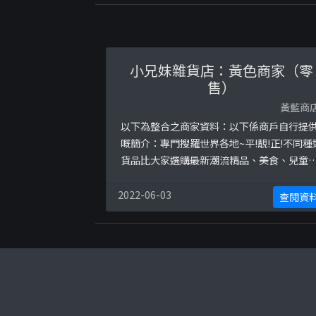
小兄妹雜貨店：黃色商家（零
售）
黃藍商
以下為整合之商家資料：以下係商戶自行提
嘅簡介：專門搜羅世界各地~平!靚!正!不同種
貨品比大家選購最新潮流精品、美食、兒童
品、品牌童裝、美妝服飾、特色家居雜貨，
有盡有交收安排:1) 使用順豐速遞費用到付2)
2022-06-03
查閱資
可於 粉嶺 及 火炭 面交 , 面交前需預約以下係
相關證明貼文：
https://www.facebook.com/permalink.
p?story_fbid=11957485688 ...