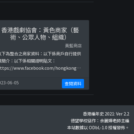
香港戲劇協會：黃色商家（藝
術、公眾人物、組織）
黃藍商店
以下為整合之商家資料：以下係商戶自行提供
嘅簡介：以下係相關證明貼文：
ttps://www.facebook.com/hongkongdr
ma/posts/2345976108830698https://w
w.facebook.com/hongkongdrama/post
023-06-05
查閱資料
/2358731810888461
香港編年史 2021: Ver 2.2
德望學校協作：余麗嬋老師主編
本站數據以 ODbL-1.0 授權發佈。