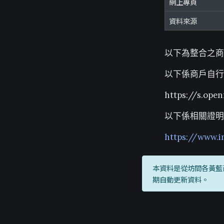
網上專頁
資料來源
以下為整合之商
以下係商戶自行
https://s.ope
以下係相關證明
https://www.
本資料是從坊間各黃藍
期自動更新資料。