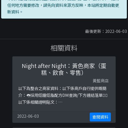
任何地方需要修改，請先向資料來源方反映，本站將定期自動更
新資料。
最後更新：2022-06-03
相關資料
Night after Night：黃色商家（蛋
糕、飲食、零售）
黃藍商店
以下為整合之商家資料：以下係商戶自行提供嘅簡
介：👅採用低糖低脂配方DM查詢/下方連結落單👇🏻
以下係相關證明貼文：
https://www.instagram.com/p/CNZrii8BlR3/h
ttps://www.instagram.com/p/CNnQ1hfDFmq/
2022-06-03
查閱資料