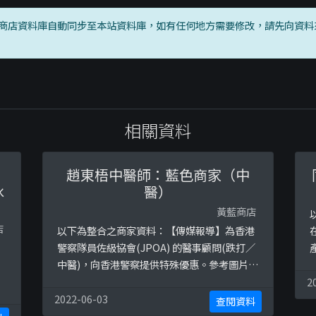
商店資料庫自動同步至本站資料庫，如有任何地方需要修改，請先向資料
相關資料
趙東梧中醫師：藍色商家（中
冰
醫）
黃藍商店
店
以下為整合之商家資料：【傳媒報導】為香港
：
警察隊員佐級協會(JPOA) 的醫事顧問(跌打／
中醫)，向香港警察提供特殊優惠。參考圖片：
https://ibb.co/Gx0gtmx
h
2
：
D
2022-06-03
查閱資料
b
b