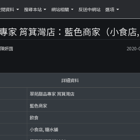
查閱資料
搜尋本站
網站相關
反送中網站
選項
專家 筲箕灣店：藍色商家（小食店,
：陳妍茵
2020
詳細資料
翠苑甜品專家 筲箕灣店
藍色商家
飲食
小食店, 糖水舖