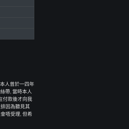
 本人曾於一四年
絲帶, 當時本人
但在付款後才向我
近排因為聽見其
會唔受理, 但希