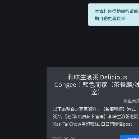
本資料是從坊間各黃藍
期自動更新資料。
和味生滾粥 Delicious
Congee：藍色商家（茶餐廳/
室）
黃藍商
以下為整合之商家資料：【餐廳種類】港式
粥品 【老闆/店員私下言論】和味生滾粥老闆
Kar-Fai Chow為超藍絲, 日日開幾個post 或
者share news , 不停指責示威者。參考圖片
https://ibb.co/5nTpWQ2https://ibb.co/
2022-06-03