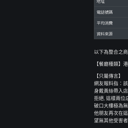
地址
電話號碼
平均消費
資料來源
以下為整合之商
【餐廳種類】港
【只屬傳言】
網友報料指：該
身戴黃絲帶入店,
拒絕, 這樣兩
破口大樓極為無
他朋友再次在這
望無其他受害者