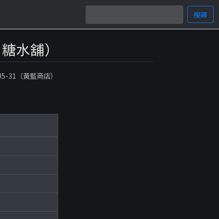
搜尋
 糖水舖）
-05-31（黃藍商店）