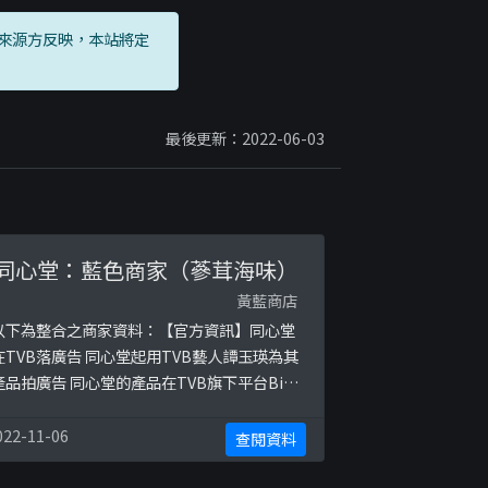
來源方反映，本站將定
最後更新：2022-06-03
同心堂：藍色商家（蔘茸海味）
黃藍商店
以下為整合之商家資料：【官方資訊】同心堂
在TVB落廣告 同心堂起用TVB藝人譚玉瑛為其
產品拍廣告 同心堂的產品在TVB旗下平台Big
Big Shop上架參考圖片：
ttps://ibb.co/8BBLg6chttps://ibb.co/gy
022-11-06
查閱資料
MZY5https://ibb.co/CPQmHythttps://ib
.co/N6FVxyj