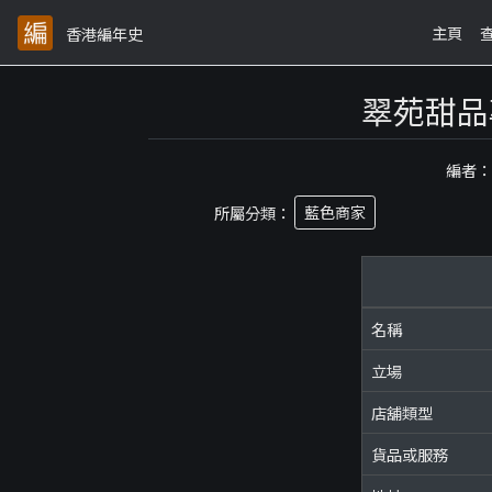
主頁
香港編年史
翠苑甜品
編者
所屬分類：
藍色商家
名稱
立場
店舖類型
貨品或服務