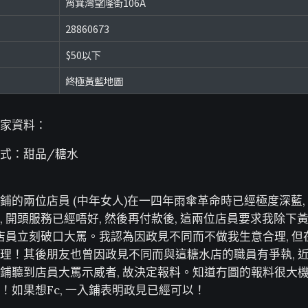
筲箕灣望隆街106A
28860673
$50以下
終極黃藍地圖
家資料：
式：甜品/糖水
鋪的兩位店員 (中年女人)在一四年雨傘革命時已經極度深藍,
 開頭服務已經唔好, 然後再付款後, 這兩位店員要求我除下黃
位店員立刻破口大罵。我認為因政見不同而不做我生意合理, 
理！其後朋友也曾因政見不同而與這糖水店的職員有爭執, 
鋪聽到店員大罵示威者, 故決定報料。知道冇圖的報料很大機
！如果想Fc, 一入鋪表明政見已經可以！