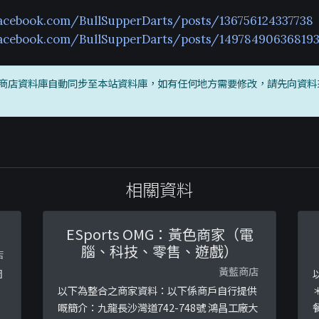
acebook.com/BullSupperDarts/posts/136756124337738
facebook.com/BullSupperDarts/posts/14978490636819
商店資料庫自動同步至本站資料庫，如有任何地方需要修改，請先向資料
相關資料
ESports OMG：黃色商家（電
腦、科技、零售、遊戲）
店
黃藍商店
圖
以下為整合之商家資料：以下係商戶自行提供
術
嘅簡介：九龍長沙灣道742-748號 鴻昌工廠大