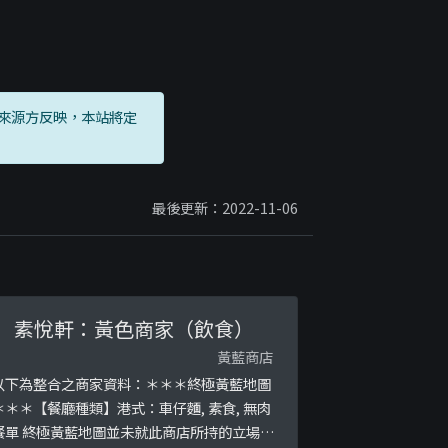
3
來源方反映，本站將定
最後更新：2022-11-06
素悅軒：黃色商家（飲食）
黃藍商店
以下為整合之商家資料：＊＊＊終極黃藍地圖
＊＊＊【餐廳種類】港式：車仔麵, 素食, 無肉
餐單 終極黃藍地圖並未就此商店所持的立場表