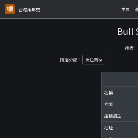
主頁
香港編年史
Bul
編者
所屬分類：
黃色商家
名稱
立場
店舖類型
地址