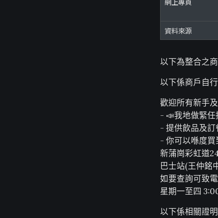
網上專頁
資料來源
以下為整合之商
以下係商戶自行
歡迎所有新手及
- 📣我地做緊
- 提供飲品及訂
- 你可以喺度
新蒲崗彩虹道2
巴士站(王仲銘中
如要查詢可致電或wt
星期一至四 3:00
以下係相關證明