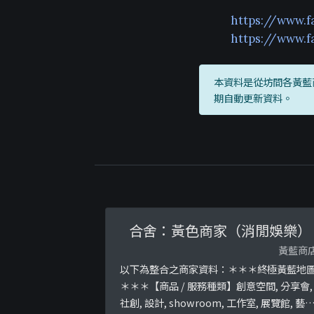
https://www.f
https://www.
本資料是從坊間各黃藍
期自動更新資料。
合舍：黃色商家（消閒娛樂）
黃藍商
以下為整合之商家資料：＊＊＊終極黃藍地
＊＊＊【商品 / 服務種類】創意空間, 分享會,
社創, 設計, showroom, 工作室, 展覽館, 藝