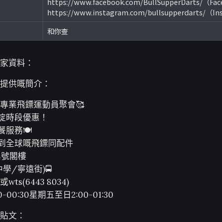
https://www.facebook.com/BullSupperDarts/（Fa
https://www.instagram.com/bullsupperdarts/（I
和你查
家資料：
提供嘅簡介：
專業飛鏢運動員聚會🥰
任掟時段優惠！
餐服務🍽
買到全球嘅飛鏢同配件
4號閣樓
學/寧遠街)🚍
s(6443 8034)
-00:30星期五至日2:00-01:30
貼文：