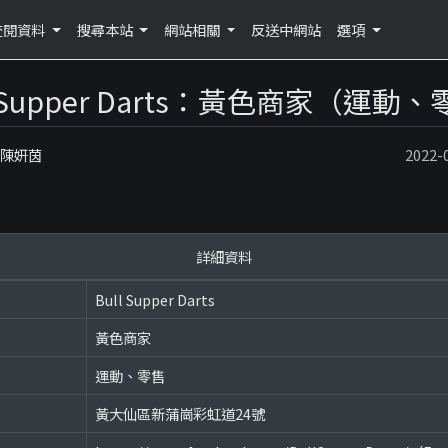
查閱資料
搜尋本站
網站相關
反送中網站
選項
l Supper Darts：黃色商家（運動
：陳妍茵
2022
詳細資料
Bull Supper Darts
黃色商家
運動、零售
黃大仙區新蒲崗彩虹道24號