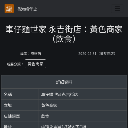
香港編年史
車仔麵世家 永吉街店：黃色商家
（飲食）
編者：陳妍茵
2020-05-31（黃藍商店）
黃色商家
所屬分類：
詳細資料
名稱
車仔麵世家 永吉街店
立場
黃色商家
店舖類型
飲食
地址
中環永吉街3-7號地下C舖