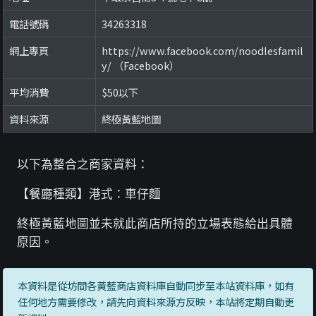
電話號碼
34263318
網上專頁
https://www.facebook.com/noodlesfamil
y/ （Facebook）
平均消費
$50以下
資料來源
終極黃藍地圖
以下為整合之商家資料：
【餐廳種類】港式：車仔麵
終極黃藍地圖並未就此商店所持的立場表態給出具體
原因。
本資料是從坊間各黃藍商店資料庫自動同步至本站資料庫，如有
任何地方需要修改，請先向資料來源方反映，本站將定期自動更