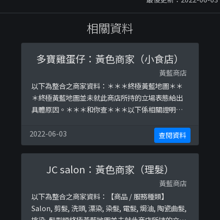
相關資料
多寶雞蛋仔：黃色商家（小食店）
黃藍商店
以下為整合之商家資料：＊＊＊終極黃藍地圖＊＊
＊終極黃藍地圖並未就此商店所持的立場表態給出
具體原因。＊＊＊和你查＊＊＊以下係相關證明貼
文：
https://www.facebook.com/dorpo.yuenlong/p
2022-06-03
查閱資料
hotos/a.312314262686379/521614611756342h
ttps://www.facebook.com/dorpo.yuenlong/ph
JC salon：黃色商家（理髮）
otos/a.312 ...
黃藍商店
以下為整合之商家資料：【商品 / 服務種類】
Salon, 剪髮, 洗頭, 漂染, 染髮, 電髮, 焗油, 陶瓷曲髮,
挑染, 髮型師終極黃藍地圖並未就此商店所持的立場