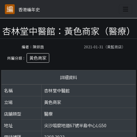
香港編年史
杏林堂中醫館：黃色商家（醫療）
編者：陳妍茵
2021-01-31（黃藍商店）
黃色商家
所屬分類：
詳細資料
名稱
杏林堂中醫館
立場
黃色商家
店舖類型
醫療
地址
尖沙咀麼地道67號半島中心LG50
電話號碼
2368 2923