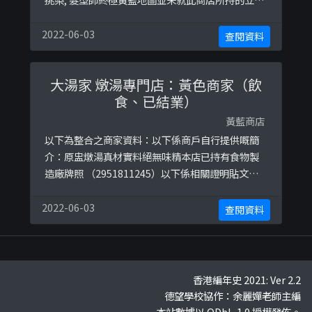
表態給出具體原因。
2022-06-03
查閱資料
大湯家 燉湯專門店：黃色商家（飲
食、已結業）
黃藍商店
以下為整合之商家資料：以下係商戶自行提供嘅簡
介：原盅燉湯真材實料絕無味精本店已持有食物製
造廠牌照 （2951811245）以下係相關證明貼文：
https://www.facebook.com/soupmasterhk/po
sts/1081311588877002https://www.facebook.
2022-06-03
查閱資料
com/soupmasterhk/posts/1112621129079381
https://w ...
香港編年史 2021: Ver 2.2
德望學校協作：余麗嬋老師主編
本站數據以 ODbL-1.0 授權發佈。